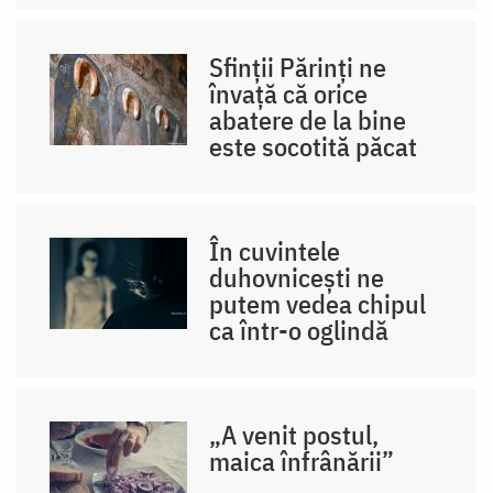
Sfinții Părinți ne
învață că orice
abatere de la bine
este socotită păcat
În cuvintele
duhovnicești ne
putem vedea chipul
ca într-o oglindă
„A venit postul,
maica înfrânării”