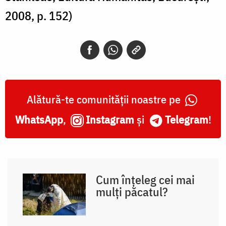
2008, p. 152)
Alătură-te comunității noastre pe
WhatsApp
,
Instagram
și
Telegram
!
Cum înțeleg cei mai
mulți păcatul?