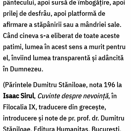
pântecului, apoi sursă de îmbogăţire, apoi
prilej de desfrâu, apoi platformă de
afirmare a stăpânirii sau a mândriei sale.
Când cineva s-a eliberat de toate aceste
patimi, lumea în acest sens a murit pentru
el, înviind lumea transparentă şi adâncită
în Dumnezeu.
(Părintele Dumitru Stăniloae, nota 196 la
Isaac Sirul
,
Cuvinte despre nevoință
, în
Filocalia IX, traducere din greceşte,
introducere şi note de pr. prof. dr. Dumitru
Stăniloae, Editura Humanitas, Bucureşti,