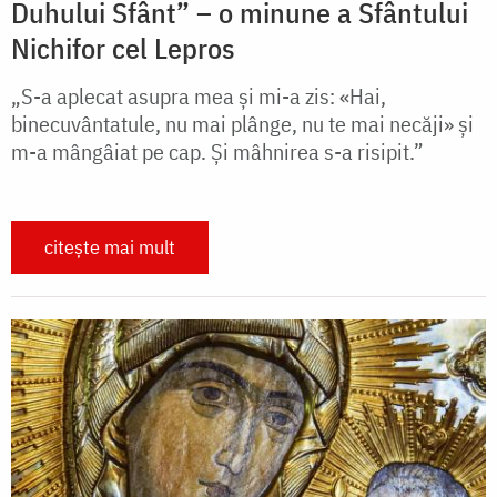
Duhului Sfânt” – o minune a Sfântului
Nichifor cel Lepros
„S-a aplecat asupra mea și mi-a zis: «Hai,
binecuvântatule, nu mai plânge, nu te mai necăji» și
m-a mângâiat pe cap. Și mâhnirea s-a risipit.”
citește mai mult