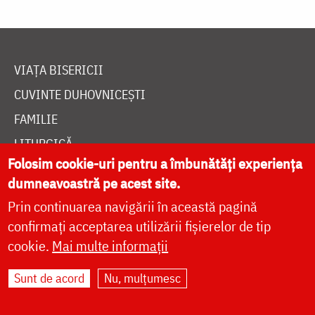
VIAȚA BISERICII
CUVINTE DUHOVNICEȘTI
FAMILIE
LITURGICĂ
Folosim cookie-uri pentru a îmbunătăți experiența
BIBLIOTECĂ
dumneavoastră pe acest site.
ÎNTREABĂ PREOTUL
Prin continuarea navigării în această pagină
MEDIA
confirmați acceptarea utilizării fișierelor de tip
ȘTIRI
cookie.
Mai multe informații
HRAMUL SFINTEI CUVIOASE PARASCHEVA
Sunt de acord
Nu, mulțumesc