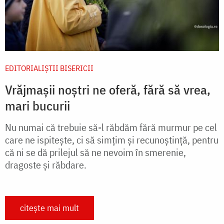
EDITORIALIȘTII BISERICII
Vrăjmașii noștri ne oferă, fără să vrea,
mari bucurii
Nu numai că trebuie să-l răbdăm fără murmur pe cel
care ne ispitește, ci să simțim și recunoștință, pentru
că ni se dă prilejul să ne nevoim în smerenie,
dragoste și răbdare.
citește mai mult