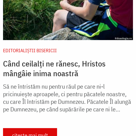
EDITORIALIȘTII BISERICII
Când ceilalți ne rănesc, Hristos
mângâie inima noastră
Să ne întristăm nu pentru răul pe care ni-l
pricinuieşte aproapele, ci pentru păcatele noastre,
cu care Îl întristăm pe Dumnezeu. Păcatele Îl alungă
pe Dumnezeu, pe când supărările pe care ni le...
citește mai mult