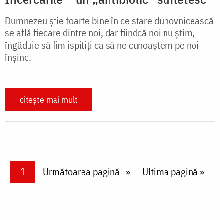
Dumnezeu știe foarte bine în ce stare duhovnicească
se află fiecare dintre noi, dar fiindcă noi nu știm,
îngăduie să fim ispitiți ca să ne cunoaștem pe noi
înșine.
citește mai mult
Paginare
Current page
1
Next page
Următoarea pagină
Last page
Ultima pagină »