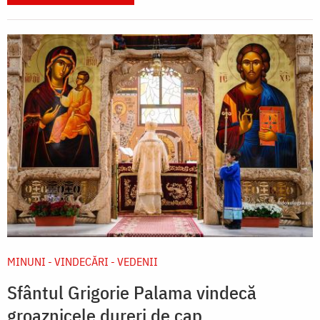
MINUNI - VINDECĂRI - VEDENII
Sfântul Grigorie Palama vindecă
groaznicele dureri de cap