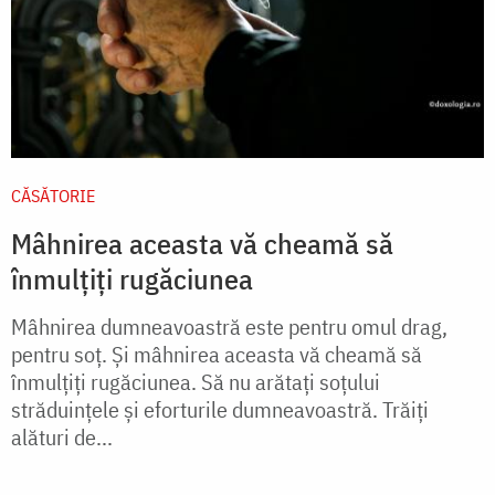
CĂSĂTORIE
Mâhnirea aceasta vă cheamă să
înmulțiți rugăciunea
Mâhnirea dumneavoastră este pentru omul drag,
pentru soț. Și mâhnirea aceasta vă cheamă să
înmulțiți rugăciunea. Să nu arătați soțului
străduințele și eforturile dumneavoastră. Trăiți
alături de...