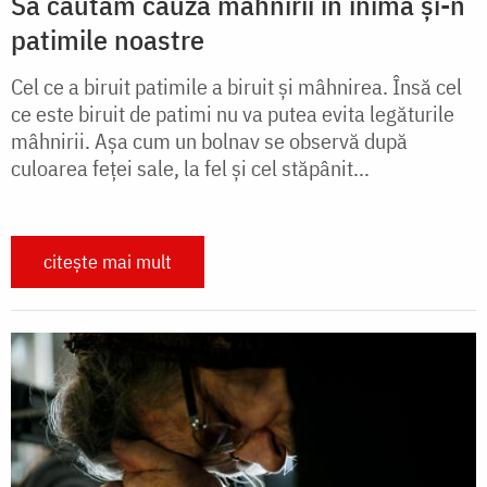
Să căutăm cauza mâhnirii în inima și-n
patimile noastre
Cel ce a biruit patimile a biruit și mâhnirea. Însă cel
ce este biruit de patimi nu va putea evita legăturile
mâhnirii. Așa cum un bolnav se observă după
culoarea feței sale, la fel și cel stăpânit...
citește mai mult