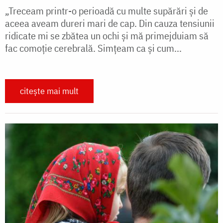
„Treceam printr-o perioadă cu multe supărări şi de
aceea aveam dureri mari de cap. Din cauza tensiunii
ridicate mi se zbătea un ochi și mă primejduiam să
fac comoţie cerebrală. Simţeam ca şi cum...
citește mai mult