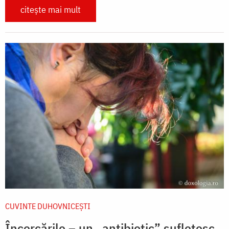
citește mai mult
CUVINTE DUHOVNICEȘTI
Încercările – un „antibiotic” sufletesc