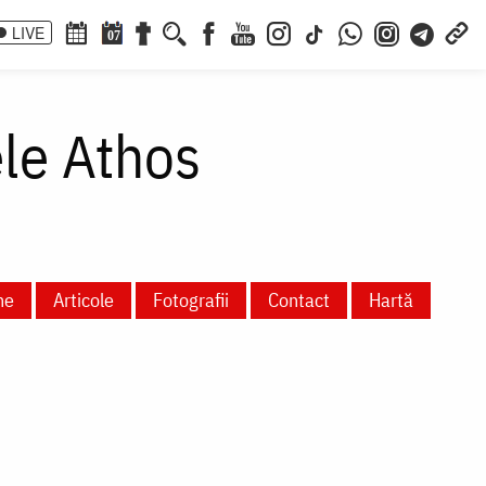
LIVE
07
ele Athos
ne
Articole
Fotografii
Contact
Hartă