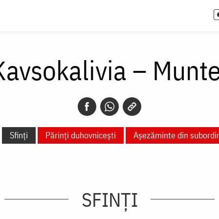
Kavsokalivia – Munt
Sfinți
Părinți duhovnicești
Așezăminte din subordi
SFINȚI