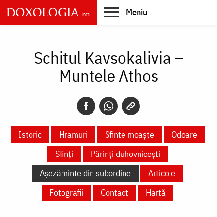
Skip
Meniu
to
main
Main
content
navigation
Schitul Kavsokalivia –
Muntele Athos
Istoric
Hramuri
Sfinte moaște
Odoare
Sfinți
Părinți duhovnicești
Așezăminte din subordine
Articole
Fotografii
Contact
Hartă