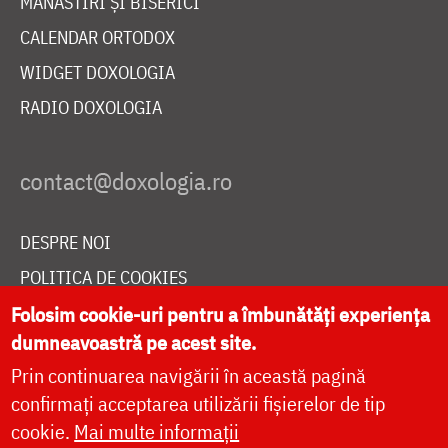
MĂNĂSTIRI ȘI BISERICI
CALENDAR ORTODOX
WIDGET DOXOLOGIA
RADIO DOXOLOGIA
DESPRE NOI
POLITICA DE COOKIES
DONEAZĂ ONLINE PENTRU CATEDRALA NAȚIONALĂ
Folosim cookie-uri pentru a îmbunătăți experiența
dumneavoastră pe acest site.
Prin continuarea navigării în această pagină
LIVE
confirmați acceptarea utilizării fișierelor de tip
cookie.
Mai multe informații