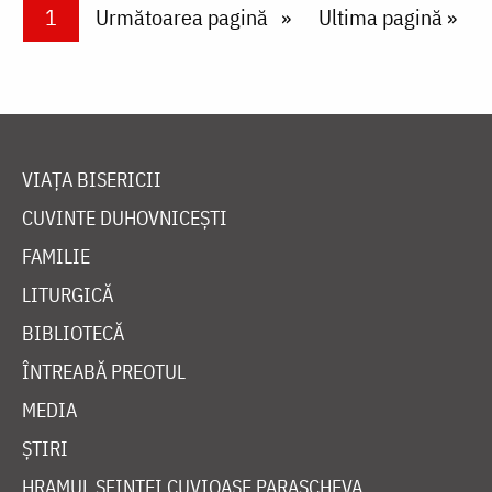
Paginare
Current page
1
Next page
Următoarea pagină
Last page
Ultima pagină »
VIAȚA BISERICII
CUVINTE DUHOVNICEȘTI
FAMILIE
LITURGICĂ
BIBLIOTECĂ
ÎNTREABĂ PREOTUL
MEDIA
ȘTIRI
HRAMUL SFINTEI CUVIOASE PARASCHEVA