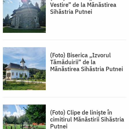
Vestire” de la Mănăstirea
Sihăstria Putnei
(Foto) Biserica „Izvorul
Tămăduirii” de la
Mănăstirea Sihăstria Putnei
(Foto) Clipe de liniște în
cimitirul Mănăstirii Sihăstria
Putnei