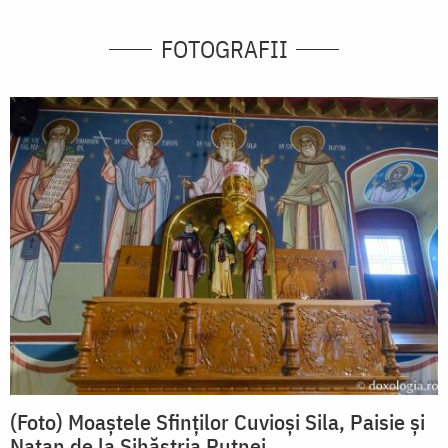
FOTOGRAFII
(Foto) Moaștele Sfinților Cuvioși Sila, Paisie și
Natan de la Sihăstria Putnei