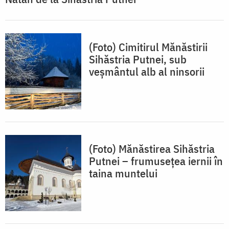
(Foto) Cimitirul Mănăstirii
Sihăstria Putnei, sub
veșmântul alb al ninsorii
(Foto) Mănăstirea Sihăstria
Putnei – frumusețea iernii în
taina muntelui