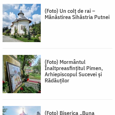
(Foto) Un colț de rai –
Mănăstirea Sihăstria Putnei
(Foto) Mormântul
Înaltpreasfințitul Pimen,
Arhiepiscopul Sucevei și
Rădăuților
(Foto) Biserica „Buna