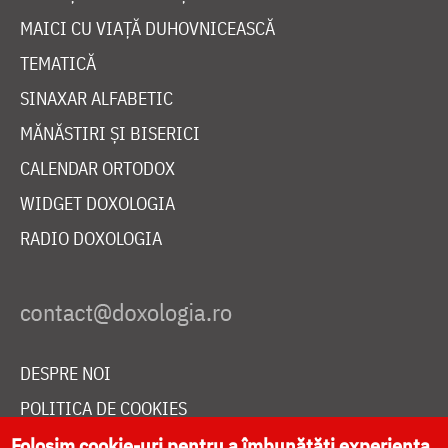
MAICI CU VIAȚĂ DUHOVNICEASCĂ
TEMATICĂ
SINAXAR ALFABETIC
MĂNĂSTIRI ȘI BISERICI
CALENDAR ORTODOX
WIDGET DOXOLOGIA
RADIO DOXOLOGIA
DESPRE NOI
POLITICA DE COOKIES
DONEAZĂ ONLINE PENTRU CATEDRALA NAȚIONALĂ
Folosim cookie-uri pentru a îmbunătăți experiența