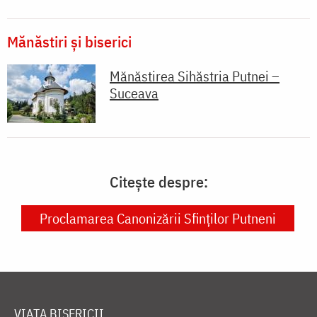
Mănăstiri și biserici
Mănăstirea Sihăstria Putnei –
Suceava
Citește despre:
Proclamarea Canonizării Sfinților Putneni
VIAȚA BISERICII