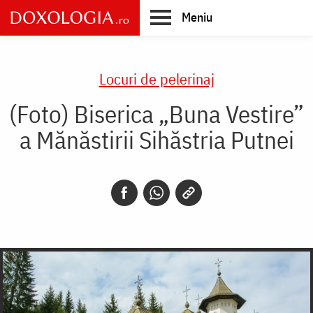
Skip
Meniu
to
main
Main
content
navigation
Locuri de pelerinaj
(Foto) Biserica „Buna Vestire”
a Mănăstirii Sihăstria Putnei