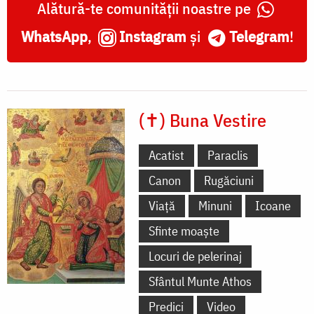
Alătură-te comunității noastre pe
WhatsApp
,
Instagram
și
Telegram
!
(✝) Buna Vestire
Acatist
Paraclis
Canon
Rugăciuni
Viață
Minuni
Icoane
Sfinte moaște
Locuri de pelerinaj
Sfântul Munte Athos
Predici
Video