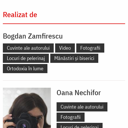
Realizat de
Bogdan Zamfirescu
Cuvinte ale autorului
Video
Fotografii
Locuri de pelerinaj
Mănăstiri și biserici
Ortodoxia în lume
Oana Nechifor
Cuvinte ale autorului
Fotografii
Locuri de pelerinaj