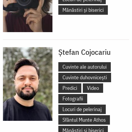
Mănăstiri și biserici
Ștefan Cojocariu
Cuvinte ale autorului
Cuvinte duhovnicești
Predici
Video
Fotografii
Locuri de pelerinaj
Sfântul Munte Athos
Mănăstiri și biserici