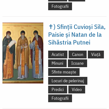
Fotografii
✝) Sfinții Cuvioși Sila,
Paisie și Natan de la
Sihăstria Putnei
Acatist
Canon
Viață
Minuni
Icoane
Sfinte moaște
Locuri de pelerinaj
Predici
Video
Fotografii