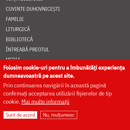
CUVINTE DUHOVNICEȘTI
FAMILIE
LITURGICĂ
BIBLIOTECĂ
ÎNTREABĂ PREOTUL
MEDIA
Folosim cookie-uri pentru a îmbunătăți experiența
ȘTIRI
dumneavoastră pe acest site.
HRAMUL SFINTEI CUVIOASE PARASCHEVA
Prin continuarea navigării în această pagină
confirmați acceptarea utilizării fișierelor de tip
AUTORI
cookie.
Mai multe informații
PĂRINȚI DUHOVNICEȘTI
Sunt de acord
Nu, mulțumesc
MAICI CU VIAȚĂ DUHOVNICEASCĂ