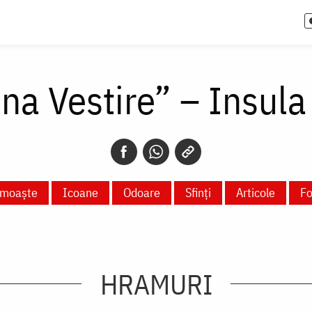
na Vestire” – Insula
 moaște
Icoane
Odoare
Sfinți
Articole
Fo
HRAMURI