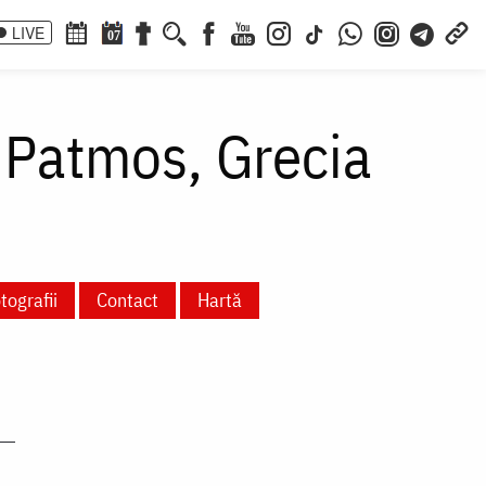
LIVE
07
 Patmos, Grecia
tografii
Contact
Hartă