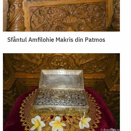
Sfântul Amfilohie Makris din Patmos