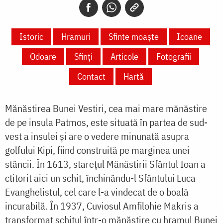
Istoric
Hramuri
Sfinte moaște
Icoane
Odoare
Sfinți
Articole
Fotografii
Contact
Hartă
Mănăstirea Bunei Vestiri, cea mai mare mănăstire
de pe insula Patmos, este situată în partea de sud-
vest a insulei și are o vedere minunată asupra
golfului Kipi, fiind construită pe marginea unei
stâncii. În 1613, starețul Mănăstirii Sfântul Ioan a
ctitorit aici un schit, închinându-l Sfântului Luca
Evanghelistul, cel care l-a vindecat de o boală
incurabilă. În 1937, Cuviosul Amfilohie Makris a
transformat schitul într-o mănăstire cu hramul Bunei