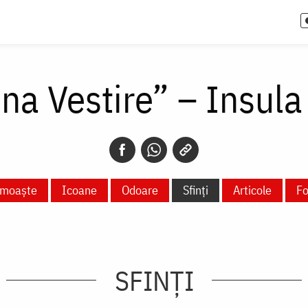
na Vestire” – Insula
 moaște
Icoane
Odoare
Sfinți
Articole
Fo
SFINȚI