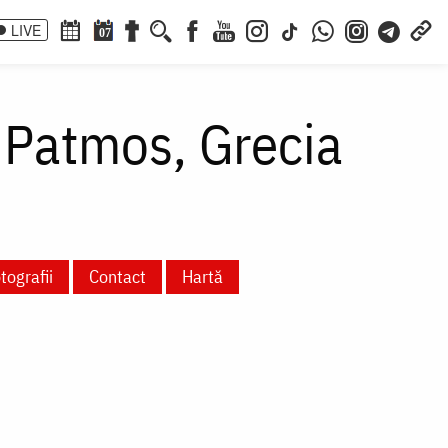
LIVE
07
 Patmos, Grecia
tografii
Contact
Hartă