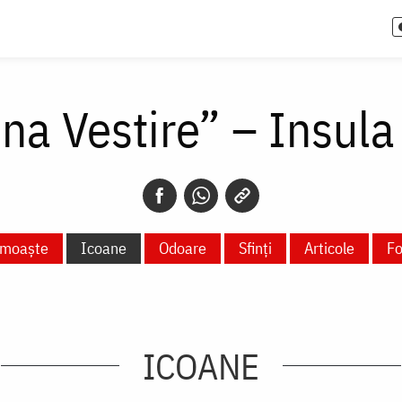
na Vestire” – Insula
 moaște
Icoane
Odoare
Sfinți
Articole
Fo
ICOANE