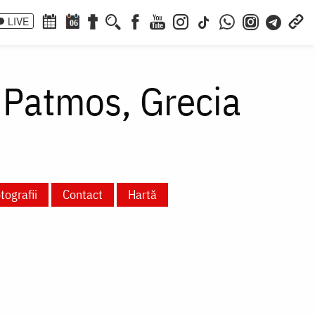
LIVE
06
 Patmos, Grecia
tografii
Contact
Hartă