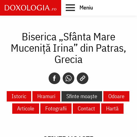
Skip
Meniu
to
main
Main
content
navigation
Biserica „Sfânta Mare
Muceniță Irina” din Patras,
Grecia
Istoric
Hramuri
Sfinte moaște
Odoare
Articole
Fotografii
Contact
Hartă