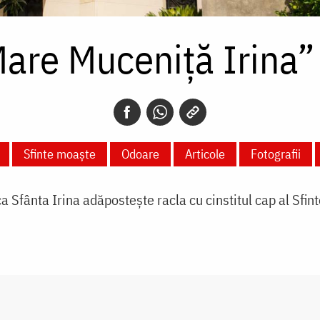
Mare Muceniță Irina” 
Sfinte moaște
Odoare
Articole
Fotografii
 Sfânta Irina adăpostește racla cu cinstitul cap al Sfint