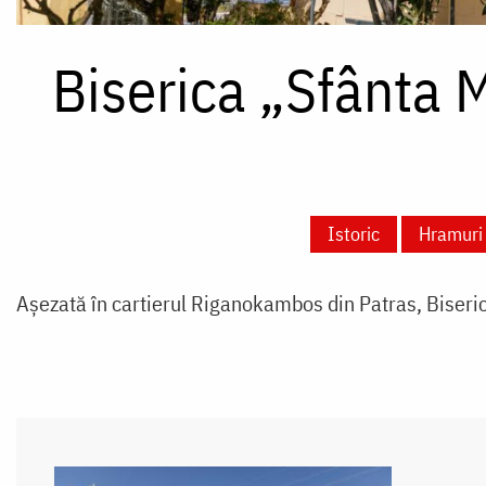
Biserica „Sfânta 
Istoric
Hramuri
Așezată în cartierul Riganokambos din Patras, Biserica