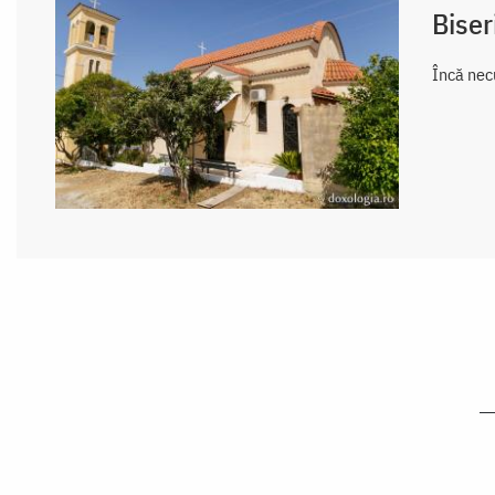
Biser
Încă necu