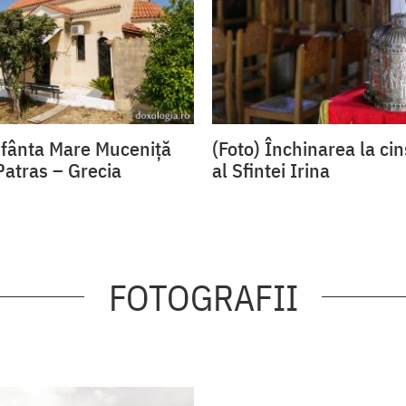
Sfânta Mare Muceniță
(Foto) Închinarea la cin
Patras – Grecia
al Sfintei Irina
FOTOGRAFII