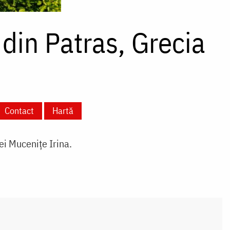
din Patras, Grecia
Contact
Hartă
ei Mucenițe Irina.