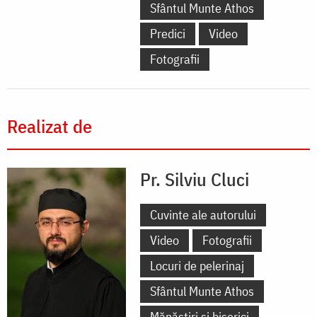
Sfântul Munte Athos
Predici
Video
Fotografii
Realizat de
Pr. Silviu Cluci
Cuvinte ale autorului
Video
Fotografii
Locuri de pelerinaj
Sfântul Munte Athos
Mănăstiri și biserici