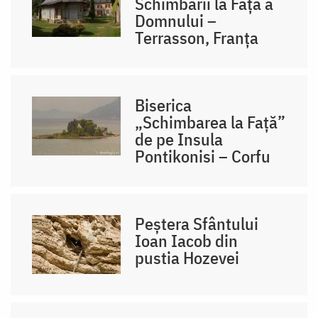
Schimbării la Față a
Domnului –
Terrasson, Franţa
Biserica
„Schimbarea la Față”
de pe Insula
Pontikonisi – Corfu
Peștera Sfântului
Ioan Iacob din
pustia Hozevei