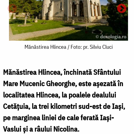
Mănăstirea
Mănăstirea Hlincea / Foto: pr. Silviu Cluci
Hlincea
/
Mănăstirea Hlincea, închinată Sfântului
Foto:
Mare Mucenic Gheorghe, este așezată în
pr.
localitatea Hlincea, la poalele dealului
H
Silviu
Cetățuia, la trei kilometri sud-est de Iași,
/
Cluci
F
pe marginea liniei de cale ferată Iași-
p
Vaslui și a râului Nicolina.