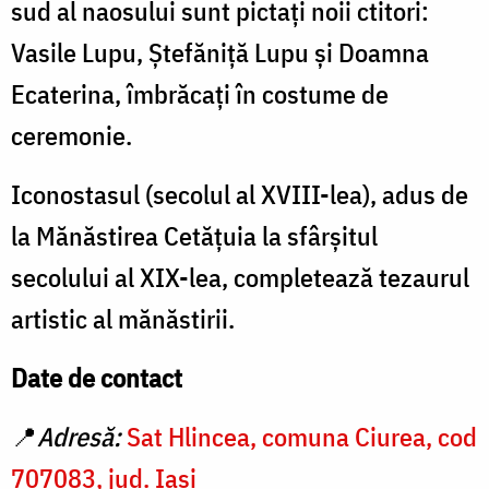
sud al naosului sunt pictați noii ctitori:
Vasile Lupu
,
Ștefăniță Lupu
și
Doamna
Ecaterina
, îmbrăcați în costume de
ceremonie.
I
conostasul (
secolul al XVIII-lea), adus de
la Mănăstirea Cetățuia la sfârșitul
secolului al XIX-lea, completează tezaurul
artistic al mănăstirii.
Date de contact
📍
Adresă:
Sat Hlincea, comuna Ciurea, cod
707083, jud. Iași