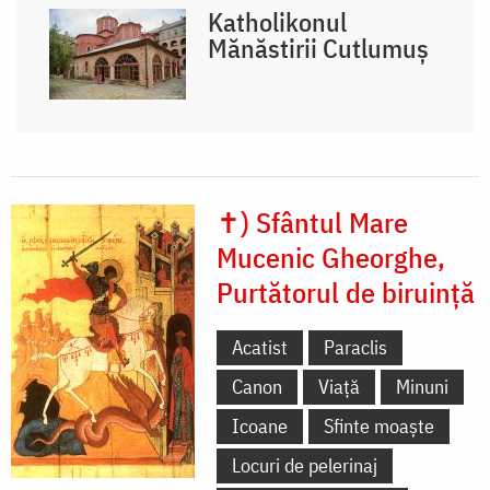
Katholikonul
Mănăstirii Cutlumuș
✝) Sfântul Mare
Mucenic Gheorghe,
Purtătorul de biruință
Acatist
Paraclis
Canon
Viață
Minuni
Icoane
Sfinte moaște
Locuri de pelerinaj