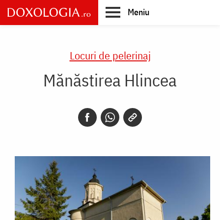
Skip
Meniu
to
main
Main
content
navigation
Locuri de pelerinaj
Mănăstirea Hlincea