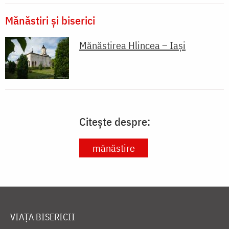
Mănăstiri și biserici
Mănăstirea Hlincea – Iași
Citește despre:
mănăstire
VIAȚA BISERICII