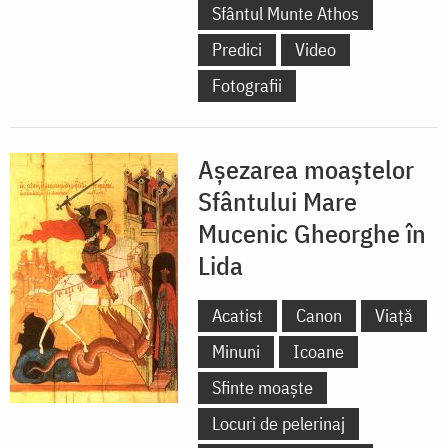
Sfântul Munte Athos
Predici
Video
Fotografii
Așezarea moaștelor
Sfântului Mare
Mucenic Gheorghe în
Lida
Acatist
Canon
Viață
Minuni
Icoane
Sfinte moaște
Locuri de pelerinaj