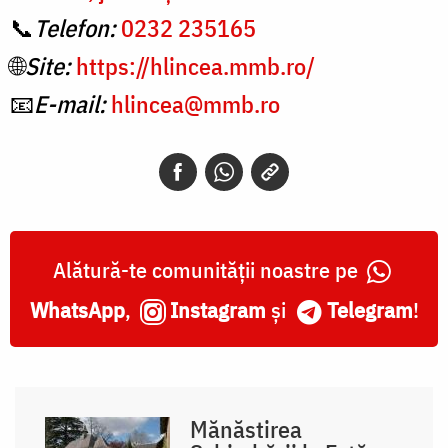
📞
Telefon:
0232 235165
🌐
Site:
https://hlincea.mmb.ro/
📧
E-mail:
hlincea@mmb.ro
Alătură-te comunității noastre pe
WhatsApp
,
Instagram
și
Telegram
!
Mănăstirea