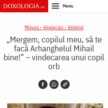
Skip
Meniu
to
main
Main
content
navigation
Minuni - Vindecări - Vedenii
„Mergem, copilul meu, să te
facă Arhanghelul Mihail
bine!” – vindecarea unui copil
orb