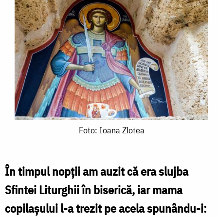
Foto:
Foto: Ioana Zlotea
Ioana
Zlotea
În timpul nopții am auzit că era slujba
Sfintei Liturghii în biserică, iar mama
copilașului l-a trezit pe acela spunându-i: