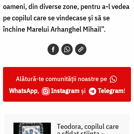
oameni, din diverse zone, pentru a-l vedea
pe copilul care se vindecase și să se
închine Marelui Arhanghel Mihail”.
Alătură-te comunității noastre pe
WhatsApp
,
Instagram
și
Telegram
!
Teodora, copilul care
a sfidat știința –