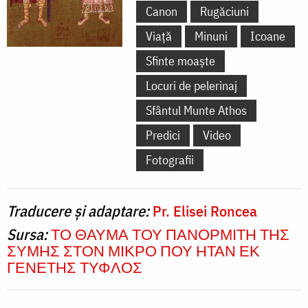
Canon
Rugăciuni
Viață
Minuni
Icoane
Sfinte moaște
Locuri de pelerinaj
Sfântul Munte Athos
Predici
Video
Fotografii
Traducere și adaptare:
Pr. Elisei Roncea
Sursa:
ΤΟ ΘΑΥΜΑ ΤΟΥ ΠΑΝΟΡΜΙΤΗ ΤΗΣ
ΣΥΜΗΣ ΣΤΟΝ ΜΙΚΡΟ ΠΟΥ ΗΤΑΝ ΕΚ
ΓΕΝΕΤΗΣ ΤΥΦΛΟΣ