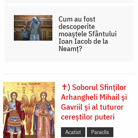
Cum au fost
descoperite
moaștele Sfântului
Ioan Iacob de la
Neamț?
✝) Soborul Sfinților
Arhangheli Mihail și
Gavriil și al tuturor
cereștilor puteri
Acatist
Paraclis