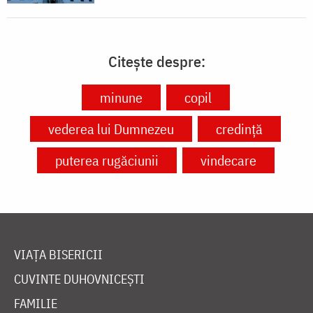
Citește despre:
minune
copil
vederea lui Dumnezeu
credință
puterea rugăciunii
vindecare
VIAȚA BISERICII
CUVINTE DUHOVNICEȘTI
FAMILIE