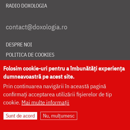
RADIO DOXOLOGIA
DESPRE NOI
POLITICA DE COOKIES
DONEAZĂ ONLINE PENTRU CATEDRALA NAȚIONALĂ
Folosim cookie-uri pentru a îmbunătăți experiența
dumneavoastră pe acest site.
Prin continuarea navigării în această pagină
LIVE
confirmați acceptarea utilizării fișierelor de tip
cookie.
Mai multe informații
Site dezvoltat de
DOXOLOGIA MEDIA
,
Sunt de acord
Nu, mulțumesc
Arhiepiscopia Iașilor | ©
doxologia.ro