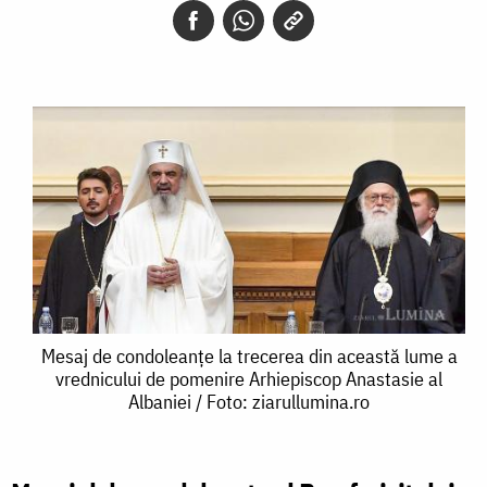
Mesaj
Mesaj de condoleanțe la trecerea din această lume a
vrednicului de pomenire Arhiepiscop Anastasie al
de
Albaniei / Foto: ziarullumina.ro
condoleanțe
la