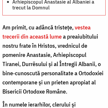
Arhiepiscopul Anastasie al Albaniei a
Foto:
trecut la Domnul
ziarullumina.ro
Am primit, cu adâncă tristețe,
vestea
trecerii din această lume
a preaiubitului
nostru frate în Hristos, vrednicul de
pomenire Anastasie, Arhiepiscopul
Tiranei, Durrësului și al Întregii Albanii, o
bine‑cunoscută personalitate a Ortodoxiei
contemporane și un prieten apropiat al
Bisericii Ortodoxe Române.
În numele ierarhilor, clerului și