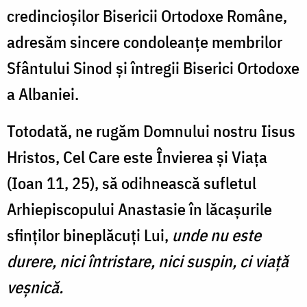
credincioșilor Bisericii Ortodoxe Române,
adresăm sincere condoleanțe membrilor
Sfântului Sinod și întregii Biserici Ortodoxe
a Albaniei.
Totodată, ne rugăm Domnului nostru Iisus
Hristos, Cel Care este Învierea și Viața
(Ioan 11, 25), să odihnească sufletul
Arhiepiscopului Anastasie în lăcașurile
sfinților bineplăcuți Lui,
unde nu este
durere, nici întristare, nici suspin, ci viață
veșnică.