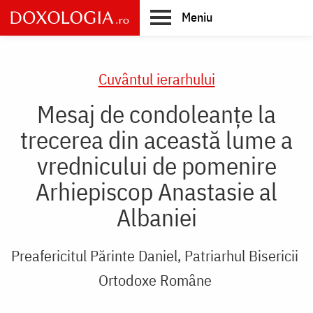
Skip
Meniu
to
main
Main
content
navigation
Cuvântul ierarhului
Mesaj de condoleanțe la
trecerea din această lume a
vrednicului de pomenire
Arhiepiscop Anastasie al
Albaniei
Preafericitul Părinte Daniel, Patriarhul Bisericii
Ortodoxe Române