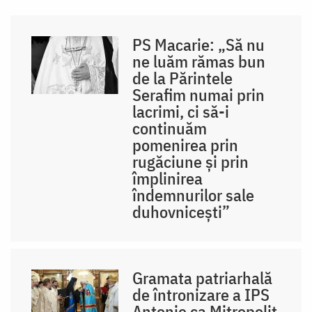
PS Macarie: „Să nu
ne luăm rămas bun
de la Părintele
Serafim numai prin
lacrimi, ci să-i
continuăm
pomenirea prin
rugăciune și prin
împlinirea
îndemnurilor sale
duhovnicești”
Gramata patriarhală
de întronizare a IPS
Antonie ca Mitropolit