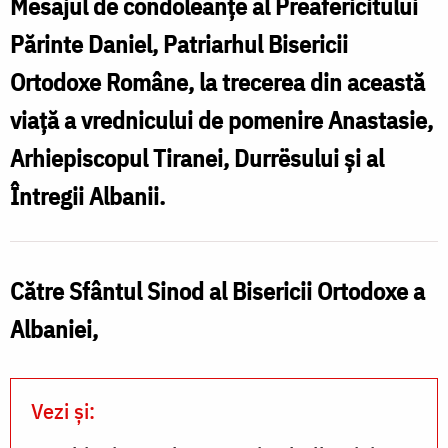
Mesajul de condoleanţe al Preafericitului
trecerea
Părinte Daniel, Patriarhul Bisericii
din
Ortodoxe Române, la trecerea din această
această
viaţă a vrednicului de pomenire Anastasie,
lume
Arhiepiscopul Tiranei, Durrësului și al
a
vrednicului
Întregii Albanii.
de
pomenire
Către Sfântul Sinod al Bisericii Ortodoxe a
Arhiepiscop
Albaniei,
Anastasie
al
Albaniei
Vezi și:
/