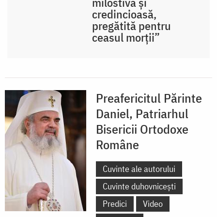
milostivă și
credincioasă,
pregătită pentru
ceasul morții”
Preafericitul Părinte
Daniel, Patriarhul
Bisericii Ortodoxe
Române
Cuvinte ale autorului
Cuvinte duhovnicești
Predici
Video