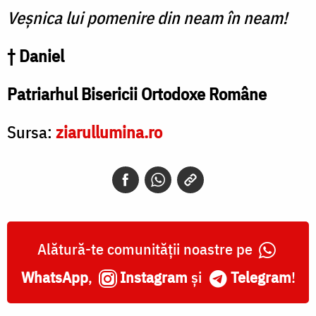
Veșnica lui pomenire din neam în neam!
† Daniel
Patriarhul Bisericii Ortodoxe Române
Sursa:
ziarullumina.ro
Alătură-te comunității noastre pe
WhatsApp
,
Instagram
și
Telegram
!