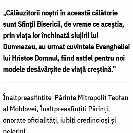
Zamfirescu
„Călăuzitorii noștri în această călătorie
sunt Sfinții Bisericii, de vreme ce aceștia,
prin viața lor închinată slujirii lui
Dumnezeu, au urmat cuvintele Evangheliei
lui Hristos Domnul, fiind astfel pentru noi
modele desăvârșite de viață creștină.”
Înaltpreasfințite Părinte Mitropolit Teofan
al Moldovei, Înaltpreasfințiți Părinți,
onorate oficialități, iubiți credincioși și
pelerini,