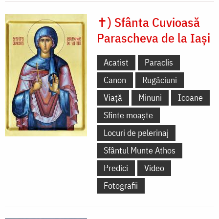
✝) Sfânta Cuvioasă
Parascheva de la Iași
Acatist
Paraclis
Canon
Rugăciuni
Viață
Minuni
Icoane
Sfinte moaște
Locuri de pelerinaj
Sfântul Munte Athos
Predici
Video
Fotografii