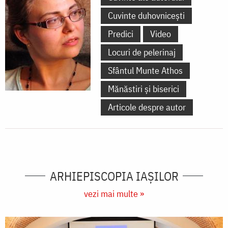
Cuvinte duhovnicești
Predici
Video
Locuri de pelerinaj
Sfântul Munte Athos
Mănăstiri și biserici
Articole despre autor
ARHIEPISCOPIA IAŞILOR
vezi mai multe »