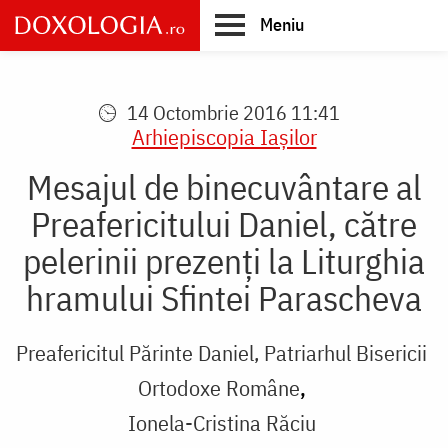
Skip
Meniu
to
main
Main
content
navigation
14 Octombrie 2016 11:41
Arhiepiscopia Iaşilor
Mesajul de binecuvântare al
Preafericitului Daniel, către
pelerinii prezenți la Liturghia
hramului Sfintei Parascheva
Preafericitul Părinte Daniel, Patriarhul Bisericii
Ortodoxe Române
Ionela-Cristina Răciu