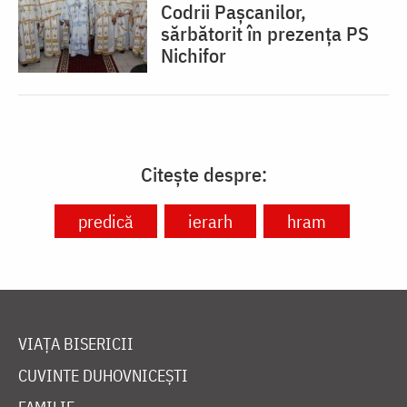
Codrii Pașcanilor,
sărbătorit în prezența PS
Nichifor
Citește despre:
predică
ierarh
hram
VIAȚA BISERICII
CUVINTE DUHOVNICEȘTI