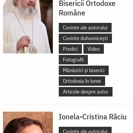
Bisericii Ortodoxe
Române
Cuvinte ale autorului
Cuvinte duhovnicești
Predici
Video
Fotografii
Mănăstiri și biserici
Ortodoxia în lume
Articole despre autor
Ionela-Cristina Răciu
Cuvinte ale autorului