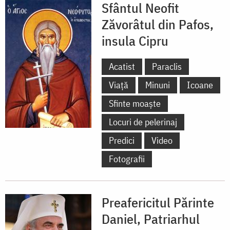
Sfântul Neofit
Zăvorâtul din Pafos,
insula Cipru
Acatist
Paraclis
Viață
Minuni
Icoane
Sfinte moaște
Locuri de pelerinaj
Predici
Video
Fotografii
Preafericitul Părinte
Daniel, Patriarhul