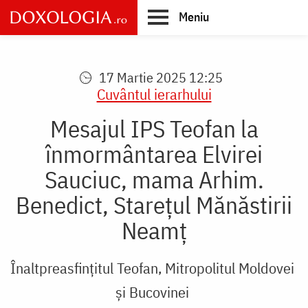
Skip
Meniu
to
main
Main
content
navigation
17 Martie 2025 12:25
Cuvântul ierarhului
Mesajul IPS Teofan la
înmormântarea Elvirei
Sauciuc, mama Arhim.
Benedict, Starețul Mănăstirii
Neamț
Înaltpreasfințitul Teofan, Mitropolitul Moldovei
și Bucovinei