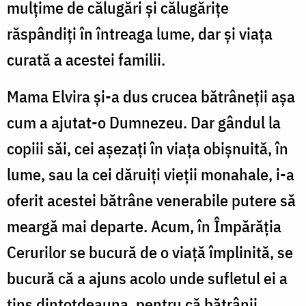
mulţime de călugări şi călugăriţe
răspândiţi în întreaga lume, dar şi viaţa
curată a acestei familii.
Mama Elvira și-a dus crucea bătrâneţii aşa
cum a ajutat-o Dumnezeu. Dar gândul la
copiii săi, cei aşezaţi în viaţa obişnuită, în
lume, sau la cei dăruiţi vieţii monahale, i-a
oferit acestei bătrâne venerabile putere să
meargă mai departe. Acum, în Împărăţia
Cerurilor se bucură de o viaţă împlinită, se
bucură că a ajuns acolo unde sufletul ei a
tins dintotdeauna, pentru că bătrânii