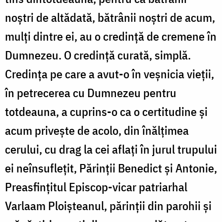
noştri de altădată, bătrânii noştri de acum,
mulţi dintre ei, au o credinţă de cremene în
Dumnezeu. O credinţă curată, simplă.
Credinţa pe care a avut-o în veşnicia vieţii,
în petrecerea cu Dumnezeu pentru
totdeauna, a cuprins-o ca o certitudine și
acum priveşte de acolo, din înălţimea
cerului, cu drag la cei aflaţi în jurul trupului
ei neînsufleţit, Părinţii Benedict şi Antonie,
Preasfinţitul Episcop-vicar patriarhal
Varlaam Ploişteanul, părinţii din parohii şi