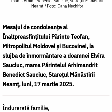
mama Arhim. Benedict Sauciuc, Starețul Mănăstirii
Neamț / Foto: Oana Nechifor
Teofan,
Mitropolitul
Moldovei
Mesajul de condoleanțe al
și
Înaltpreasfințitului Părinte Teofan,
Bucovinei,
Mitropolitul Moldovei și Bucovinei, la
la
slujba de înmormântare a doamnei Elvira
slujba
Sauciuc, mama Părintelui Arhimandrit
de
Benedict Sauciuc, Starețul Mănăstirii
înmormântare
Neamț, luni, 17 martie 2025.
a
doamnei
Elvira
Îndurerată familie,
Sauciuc,