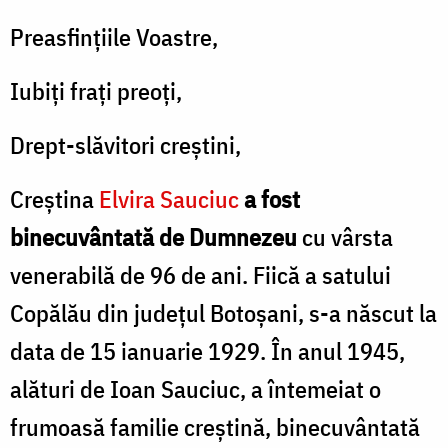
mama
Preasfinţiile Voastre,
Arhim.
Iubiţi fraţi preoţi,
Benedict
Sauciuc,
Drept-slăvitori creştini,
Starețul
Creştina
Elvira Sauciuc
a fost
Mănăstirii
binecuvântată de Dumnezeu
cu vârsta
Neamț
venerabilă de 96 de ani. Fiică a satului
/
Copălău din judeţul Botoşani, s-a născut la
Foto:
data de 15 ianuarie 1929. În anul 1945,
Oana
Nechifor
alături de Ioan Sauciuc, a întemeiat o
frumoasă familie creştină, binecuvântată