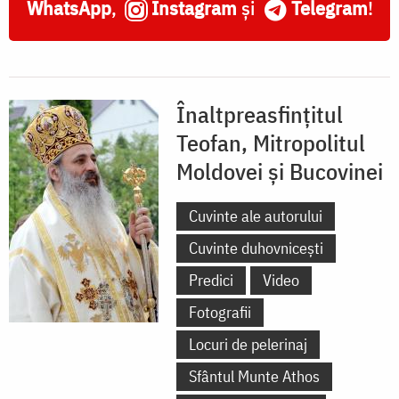
WhatsApp
,
Instagram
și
Telegram
!
Înaltpreasfințitul
Teofan, Mitropolitul
Moldovei și Bucovinei
Cuvinte ale autorului
Cuvinte duhovnicești
Predici
Video
Fotografii
Locuri de pelerinaj
Sfântul Munte Athos