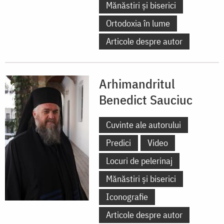
Mănăstiri și biserici
Ortodoxia în lume
Articole despre autor
Arhimandritul
Benedict Sauciuc
Cuvinte ale autorului
Predici
Video
Locuri de pelerinaj
Mănăstiri și biserici
Iconografie
Articole despre autor