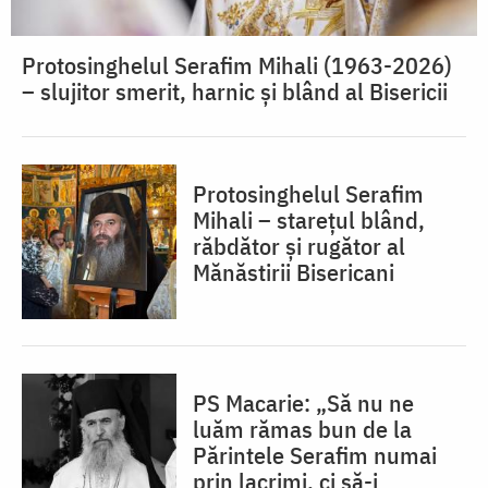
Protosinghelul Serafim Mihali (1963-2026)
– slujitor smerit, harnic și blând al Bisericii
Protosinghelul Serafim
Mihali – starețul blând,
răbdător și rugător al
Mănăstirii Bisericani
PS Macarie: „Să nu ne
luăm rămas bun de la
Părintele Serafim numai
prin lacrimi, ci să-i