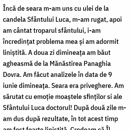
Încă de seara m-am uns cu ulei de la
candela Sfântului Luca, m-am rugat, apoi
am cântat troparul sfântului, i-am
încredinţat problema mea şi am adormit
liniştită. A doua zi dimineaţa am băut
agheasmă de la Mănăstirea Panaghia
Dovra. Am făcut analizele în data de 9
iunie dimineaţa. Seara era priveghere. Am
sărutat cu emoţie moaştele sfinţilor si ale
Sfântului Luca doctorul! După două zile m-
am dus după rezultate, în tot acest timp
am fost foarte liniştită. Credeam că Îl