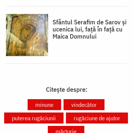
Sfântul Serafim de Sarov și
ucenica lui, față în față cu
Maica Domnului
Citește despre:
minune
vindecător
puterea rugăciunii
rugăciune de ajutor
mărturie