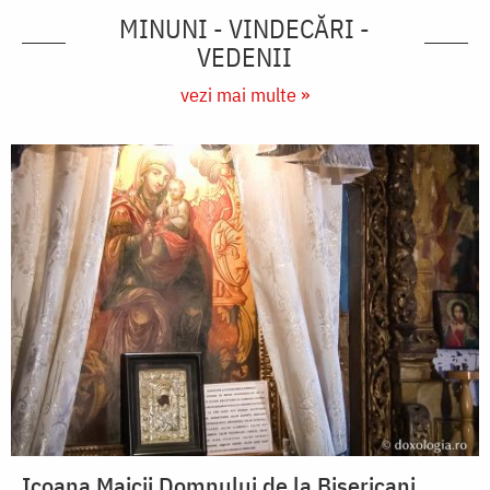
MINUNI - VINDECĂRI -
VEDENII
vezi mai multe »
Icoana Maicii Domnului de la Bisericani