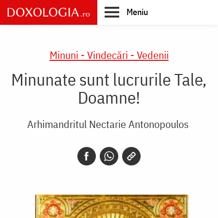
Skip
Meniu
to
main
Main
content
navigation
Minuni - Vindecări - Vedenii
Minunate sunt lucrurile Tale,
Doamne!
Arhimandritul Nectarie Antonopoulos