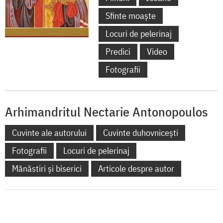
Sfinte moaște
Locuri de pelerinaj
Predici
Video
Fotografii
Arhimandritul Nectarie Antonopoulos
Cuvinte ale autorului
Cuvinte duhovnicești
Fotografii
Locuri de pelerinaj
Mănăstiri și biserici
Articole despre autor