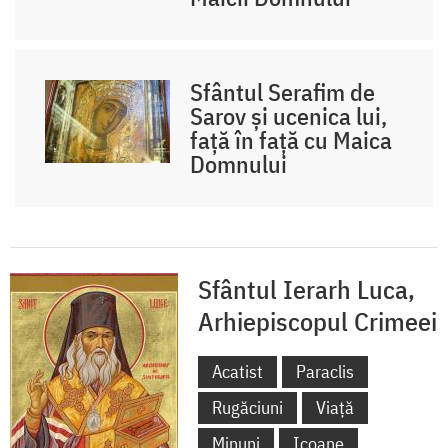
Sfântul Serafim de
Sarov și ucenica lui,
față în față cu Maica
Domnului
Sfântul Ierarh Luca,
Arhiepiscopul Crimeei
Acatist
Paraclis
Rugăciuni
Viață
Minuni
Icoane