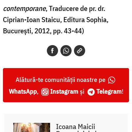
contemporane
, Traducere de pr. dr.
Ciprian-Ioan Staicu, Editura Sophia,
București, 2012, pp. 43-44)
Alătură-te comunității noastre pe
WhatsApp
,
Instagram
și
Telegram
!
Icoana Maicii