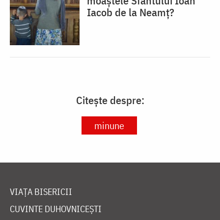
moaștele Sfântului Ioan
Iacob de la Neamț?
Citește despre:
minune
VIAȚA BISERICII
CUVINTE DUHOVNICEȘTI