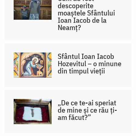
descoperite
moaștele Sfântului
Ioan Iacob de la
Neamț?
Sfântul Ioan Iacob
Hozevitul – o minune
din timpul vieții
„De ce te-ai speriat
de mine și ce rău ți-
am făcut?”