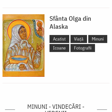
Sfânta Olga din
Alaska
Acatist
Viață
Minuni
Icoane
Fotografii
MINUNI - VINDECĂRI -