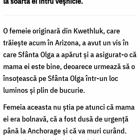
la soarta ei întru veșnicie.
Arizona
/
Foto:
O femeie originară din Kwethluk, care
Oana
trăiește acum în Arizona, a avut un vis în
Nechifor
care Sfânta Olga a apărut și a asigurat-o că
mama ei este bine, deoarece urmează să o
însoțească pe Sfânta Olga într-un loc
luminos și plin de bucurie.
Femeia aceasta nu știa pe atunci că mama
ei era bolnavă, că a fost dusă de urgență
până la Anchorage și că va muri curând.