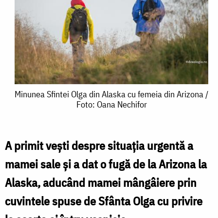
Minunea
Minunea Sfintei Olga din Alaska cu femeia din Arizona /
Foto: Oana Nechifor
Sfintei
Olga
din
A primit vești despre situația urgentă a
Alaska
mamei sale și a dat o fugă de la Arizona la
cu
Alaska, aducând mamei mângâiere prin
femeia
cuvintele spuse de Sfânta Olga cu privire
din