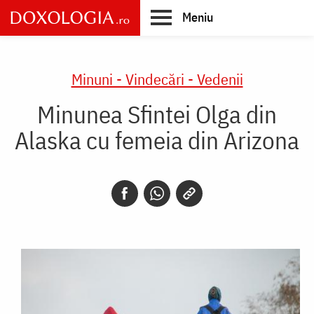
Skip
Meniu
to
main
Main
content
navigation
Minuni - Vindecări - Vedenii
Minunea Sfintei Olga din
Alaska cu femeia din Arizona