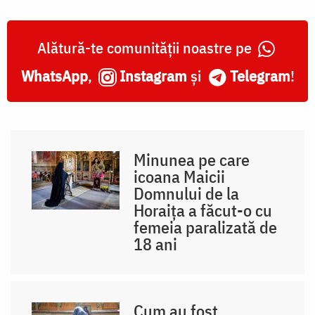
Alătură-te comunității noastre pe
WhatsApp
,
Instagram
și
Telegram
!
Minunea pe care
icoana Maicii
Domnului de la
Horaița a făcut-o cu
femeia paralizată de
18 ani
Cum au fost