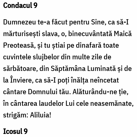
Condacul 9
Dumnezeu te-a făcut pentru Sine, ca să-I
mărturisești slava, o, binecuvântată Maică
Preoteasă, și tu știai pe dinafară toate
cuvintele slujbelor din multe zile de
sărbătoare, din Săptămâna Luminată și de
la Înviere, ca să-I poți înălța neîncetat
cântare Domnului tău. Alăturându-ne ție,
în cântarea laudelor Lui cele neasemănate,
strigăm: Aliluia!
Icosul 9