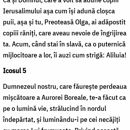
Ierusalimului așa cum își adună cloșca
puii, așa și tu, Preoteasă Olga, ai adăpostit
copiii răniți, care aveau nevoie de îngrijirea
ta. Acum, când stai în slavă, ca o puternică
mijlocitoare a lor, îi auzi cum strigă: Aliluia!
Icosul 5
Dumnezeul nostru, care făurește perdeaua
mișcătoare a Aurorei Boreale, te-a făcut ca
pe o lumină vie, strălucind în nordul
îndepărtat, și luminându-i pe cei necăjiți