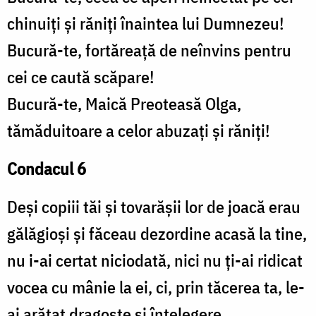
chinuiți și răniți înaintea lui Dumnezeu!
Bucură-te, fortăreață de neînvins pentru
cei ce caută scăpare!
Bucură-te, Maică Preoteasă Olga,
tămăduitoare a celor abuzați și răniți!
Condacul 6
Deși copiii tăi și tovarășii lor de joacă erau
gălăgioși și făceau dezordine acasă la tine,
nu i-ai certat niciodată, nici nu ți-ai ridicat
vocea cu mânie la ei, ci, prin tăcerea ta, le-
ai arătat dragoste și înțelegere.