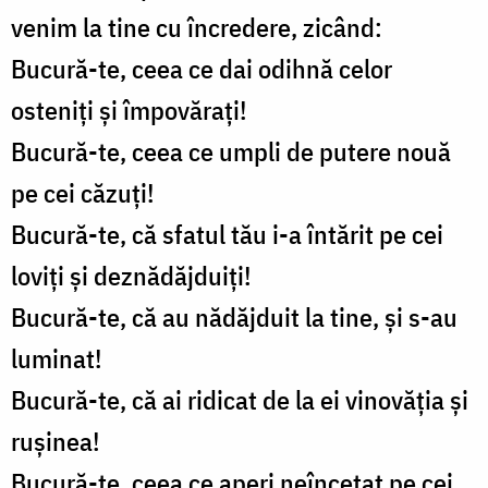
venim la tine cu încredere, zicând:
Bucură-te, ceea ce dai odihnă celor
osteniți și împovărați!
Bucură-te, ceea ce umpli de putere nouă
pe cei căzuți!
Bucură-te, că sfatul tău i-a întărit pe cei
loviți și deznădăjduiți!
Bucură-te, că au nădăjduit la tine, și s-au
luminat!
Bucură-te, că ai ridicat de la ei vinovăția și
rușinea!
Bucură-te, ceea ce aperi neîncetat pe cei