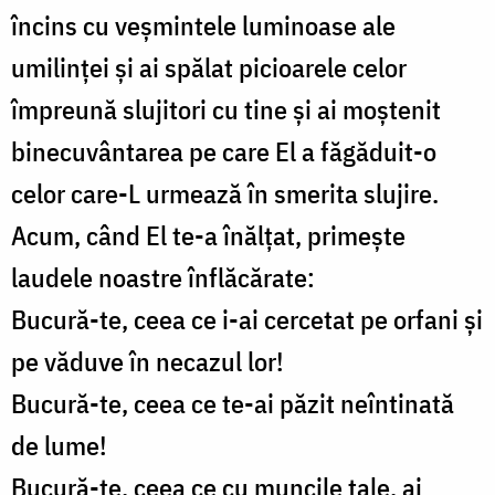
încins cu veșmintele luminoase ale
umilinței și ai spălat picioarele celor
împreună slujitori cu tine și ai moștenit
binecuvântarea pe care El a făgăduit-o
celor care-L urmează în smerita slujire.
Acum, când El te-a înălțat, primește
laudele noastre înflăcărate:
Bucură-te, ceea ce i-ai cercetat pe orfani și
pe văduve în necazul lor!
Bucură-te, ceea ce te-ai păzit neîntinată
de lume!
Bucură-te, ceea ce cu muncile tale, ai