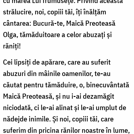
cu marea Lui frumusețe. Privind această
strălucire, noi, copiii tăi, îți înălțăm
cântarea: Bucură-te, Maică Preoteasă
Olga, tămăduitoare a celor abuzați și
răniți!
Cei lipsiți de apărare, care au suferit
abuzuri din mâinile oamenilor, te-au
căutat pentru tămăduire, o, binecuvântată
Maică Preoteasă, și nu i-ai dezamăgit
niciodată, ci le-ai alinat și le-ai umplut de
nădejde inimile. Și noi, copiii tăi, care
suferim din pricina rănilor noastre în lume,