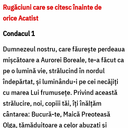
Rugăciuni care se citesc înainte de
orice Acatist
Condacul 1
Dumnezeul nostru, care făurește perdeaua
mișcătoare a Aurorei Boreale, te-a făcut ca
pe o lumină vie, strălucind în nordul
îndepărtat, și luminându-i pe cei necăjiți
cu marea Lui frumusețe. Privind această
strălucire, noi, copiii tăi, îți înălțăm
cântarea: Bucură-te, Maică Preoteasă
Olga, tămăduitoare a celor abuzați și