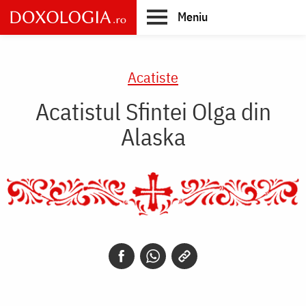
Skip
Meniu
to
main
Main
content
navigation
Acatiste
Acatistul Sfintei Olga din
Alaska