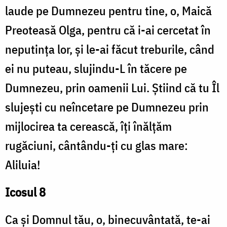
laude pe Dumnezeu pentru tine, o, Maică
Preoteasă Olga, pentru că i-ai cercetat în
neputința lor, și le-ai făcut treburile, când
ei nu puteau, slujindu-L în tăcere pe
Dumnezeu, prin oamenii Lui. Știind că tu Îl
slujești cu neîncetare pe Dumnezeu prin
mijlocirea ta cerească, îți înălțăm
rugăciuni, cântându-ți cu glas mare:
Aliluia!
Icosul 8
Ca și Domnul tău, o, binecuvântată, te-ai