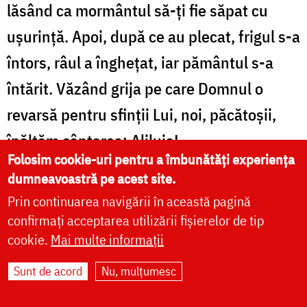
lăsând ca mormântul să-ți fie săpat cu
ușurință. Apoi, după ce au plecat, frigul s-a
întors, râul a înghețat, iar pământul s-a
întărit. Văzând grija pe care Domnul o
revarsă pentru sfinții Lui, noi, păcătoșii,
înălțăm cântarea: Aliluia!
Folosim cookie-uri pentru a îmbunătăți experiența
Icosul 10
dumneavoastră pe acest site.
Prin continuarea navigării în această pagină
Când cei îndoliați la înmormântarea ta ți-
confirmați acceptarea utilizării fișierelor de tip
au dus sfântul trup la cimitir, ei au văzut
cookie.
Mai multe informații
un stol de păsări de vară zburând
Sunt de acord
Nu, mulțumesc
deasupra, ca și cum s-ar fi alăturat