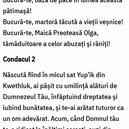
pătimașă!
Bucură-te, martoră tăcută a vieții veșnice!
Bucură-te, Maică Preoteasă Olga,
tămăduitoare a celor abuzați și răniți!
Condacul 2
Născută fiind în micul sat Yup’ik din
Kwethluk, ai pășit cu umilință alături de
Dumnezeul Tău, înfăptuind dreptatea și
iubind bunătatea, și te-ai arătat tuturor ca
un om adevărat. Acum, când Domnul tău