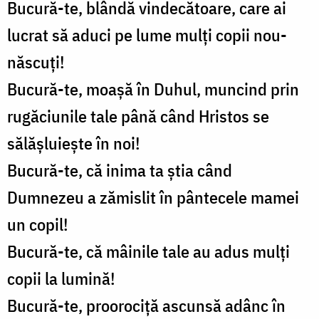
Bucură-te, blândă vindecătoare, care ai
lucrat să aduci pe lume mulți copii nou-
născuți!
Bucură-te, moașă în Duhul, muncind prin
rugăciunile tale până când Hristos se
sălășluiește în noi!
Bucură-te, că inima ta știa când
Dumnezeu a zămislit în pântecele mamei
un copil!
Bucură-te, că mâinile tale au adus mulți
copii la lumină!
Bucură-te, proorociță ascunsă adânc în