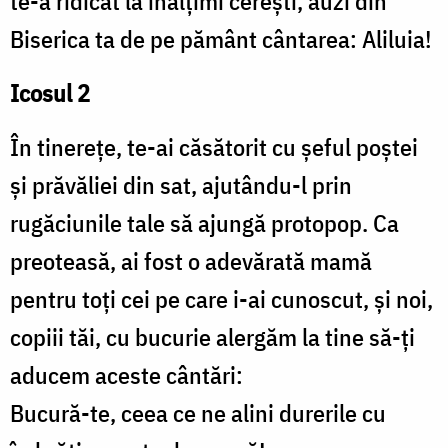
te-a ridicat la înălțimi cerești, auzi din
Biserica ta de pe pământ cântarea: Aliluia!
Icosul 2
În tinerețe, te-ai căsătorit cu șeful poștei
și prăvăliei din sat, ajutându-l prin
rugăciunile tale să ajungă protopop. Ca
preoteasă, ai fost o adevărată mamă
pentru toți cei pe care i-ai cunoscut, și noi,
copiii tăi, cu bucurie alergăm la tine să-ți
aducem aceste cântări:
Bucură-te, ceea ce ne alini durerile cu