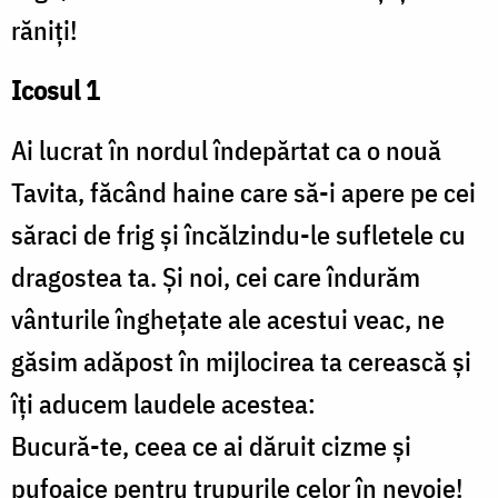
răniți!
Icosul 1
Ai lucrat în nordul îndepărtat ca o nouă
Tavita, făcând haine care să-i apere pe cei
săraci de frig și încălzindu-le sufletele cu
dragostea ta. Și noi, cei care îndurăm
vânturile înghețate ale acestui veac, ne
găsim adăpost în mijlocirea ta cerească și
îți aducem laudele acestea:
Bucură-te, ceea ce ai dăruit cizme și
pufoaice pentru trupurile celor în nevoie!