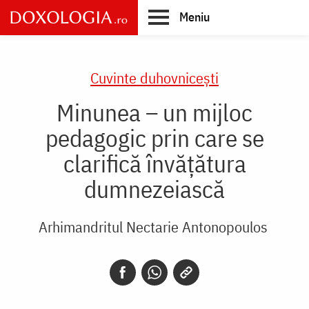
Skip
Meniu
to
main
Main
content
navigation
Cuvinte duhovnicești
Minunea – un mijloc
pedagogic prin care se
clarifică învățătura
dumnezeiască
Arhimandritul Nectarie Antonopoulos