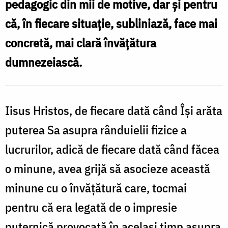
pedagogic
pedagogic din mii de motive, dar şi pentru
prin
că, în fiecare situaţie, subliniază, face mai
care
concretă, mai clară învăţătura
se
dumnezeiască.
clarifică
învățătura
dumnezeiască
Iisus Hristos, de fiecare dată când Îşi arăta
puterea Sa asupra rânduielii fizice a
lucrurilor, adică de fiecare dată când făcea
o minune, avea grijă să asocieze această
minune cu o învăţătură care, tocmai
pentru că era legată de o impresie
puternică provocată în acelaşi timp asupra