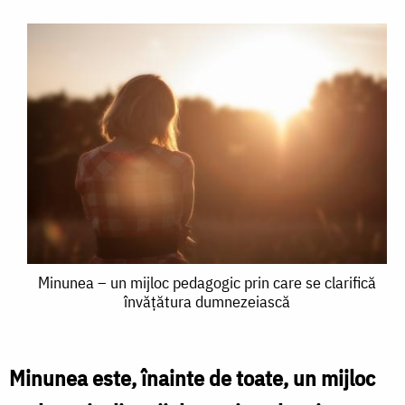
Minunea
Minunea – un mijloc pedagogic prin care se clarifică
învățătura dumnezeiască
–
un
mijloc
Minunea este, înainte de toate, un mijloc