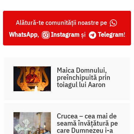
Alătură-te comunității noastre pe
WhatsApp
,
Instagram
și
Telegram
!
Maica Domnului,
preînchipuită prin
toiagul lui Aaron
Crucea – cea mai de
seamă învățătură pe
care Dumnezeu i-a