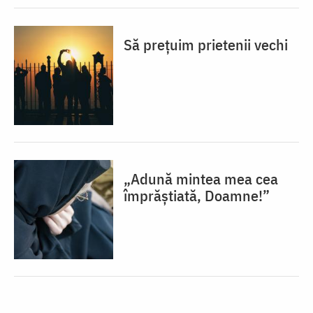
Să prețuim prietenii vechi
„Adună mintea mea cea
împrăștiată, Doamne!”