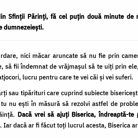
din Sfinții Părinți, fă cel puțin două minute de
e dumnezeiești.
urdare, nici măcar aruncate să nu fie prin cam
e, să fii îndemnat de vrăjmaşul să te uiţi prin e
tjocori, lucru pentru care te vei căi şi vei suferi.
ţi sau tipărituri care cuprind subiecte bisericeşti
e tu nu eşti în măsură să rezolvi astfel de prob
căinţă.
Dacă vrei să ajuţi Biserica, îndreaptă-te 
. Iar dacă ar fi făcut toţi lucrul acesta, Biserica ar