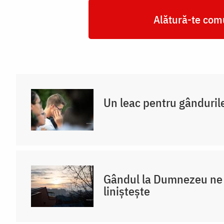
Alătură-te comu
Un leac pentru gânduril
Gândul la Dumnezeu ne 
liniștește