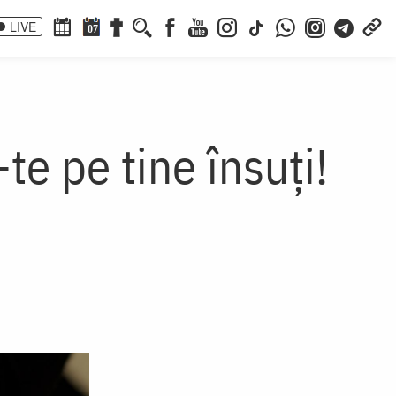
LIVE
07
te pe tine însuți!