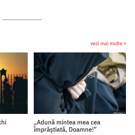
vezi mai multe »
chi
„Adună mintea mea cea
împrăștiată, Doamne!”