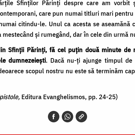
rţile Sfinţilor Părinţi despre care am vorbit 
 contemporani, care pun numai titluri mari pentru 
 numai citindu-le. Unul ca acesta se aseamănă c
ua mestecând şi rumegând, dar în cele din urmă nu
din Sfinţii Părinţi, fă cel puţin două minute de
le dumnezeieşti
. Dacă nu-ţi ajunge timpul de 
 deoarece scopul nostru nu este să terminăm cap
pistole,
Editura Evanghelismos, pp. 24-25)