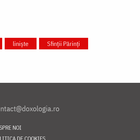
liniște
Sfinții Părinți
SPRE NOI
LITICA DE COOKIES