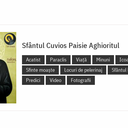
Sfântul Cuvios Paisie Aghioritul
Acatist
Paraclis
Viață
Minuni
Ico
Sfinte moaște
Locuri de pelerinaj
Sfântul
Predici
Video
Fotografii