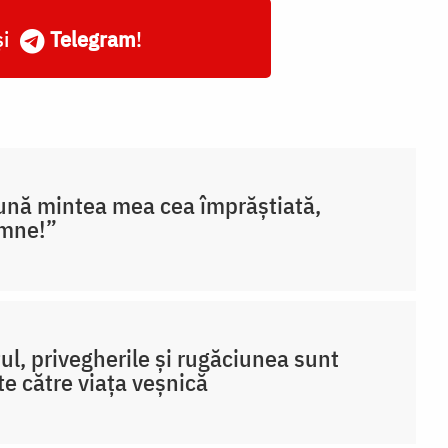
și
Telegram
!
nă mintea mea cea împrăștiată,
mne!”
ul, privegherile și rugăciunea sunt
te către viața veșnică