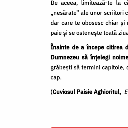
De aceea, limitează-te la că
„nesărate” ale unor scriitori
dar care te obosesc chiar şi
paie şi se osteneşte toată zi
Înainte de a începe citirea 
Dumnezeu să înţelegi noime
grăbeşti să termini capitole,
cap.
(
Cuviosul Paisie Aghioritul,
E