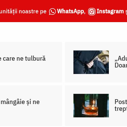
nității noastre pe
WhatsApp
,
Instagram
e care ne tulbură
„Adu
Doa
mângâie și ne
Post
trep