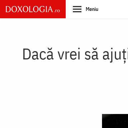
Skip
Meniu
to
main
Main
content
navigation
Dacă vrei să ajuț