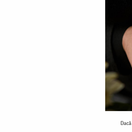
Dacă
Dacă 
vrei