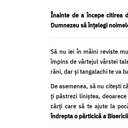
să
ajuți
Înainte de a începe citirea 
Biserica,
Dumnezeu să înțelegi noimel
îndreaptă-
te
Să nu iei în mâini reviste m
pe
împins de vârtejul vârstei tal
tine
răni, dar şi tangalachi te va ba
însuți!
/
De asemenea, să nu citeşti căr
Foto:
ţi păstrezi liniştea, deoarec
Ovidiu
cărţi care să te ajute la po
Proca
îndrepta o părticică a Bisericii