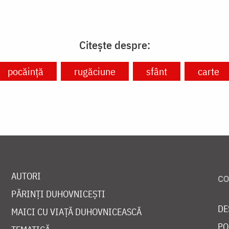
Citește despre:
pocăință
rugăciune
sfânt
carte
AUTORI
PĂRINȚI DUHOVNICEȘTI
DE
MAICI CU VIAȚĂ DUHOVNICEASCĂ
PO