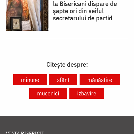
la Bisericani dispare de
șapte ori din seiful
secretarului de partid
Citește despre:
minune
sfânt
mănăstire
mucenici
izbăvire
VIAȚA BISERICII