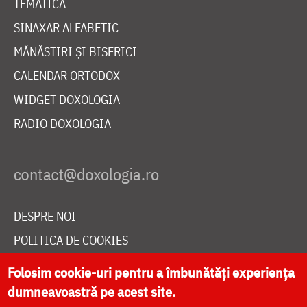
TEMATICĂ
SINAXAR ALFABETIC
MĂNĂSTIRI ȘI BISERICI
CALENDAR ORTODOX
WIDGET DOXOLOGIA
RADIO DOXOLOGIA
DESPRE NOI
POLITICA DE COOKIES
DONEAZĂ ONLINE PENTRU CATEDRALA NAȚIONALĂ
Folosim cookie-uri pentru a îmbunătăți experiența
dumneavoastră pe acest site.