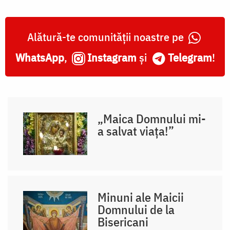
Alătură-te comunității noastre pe
WhatsApp
,
Instagram
și
Telegram
!
„Maica Domnului mi-
a salvat viața!”
Minuni ale Maicii
Domnului de la
Bisericani