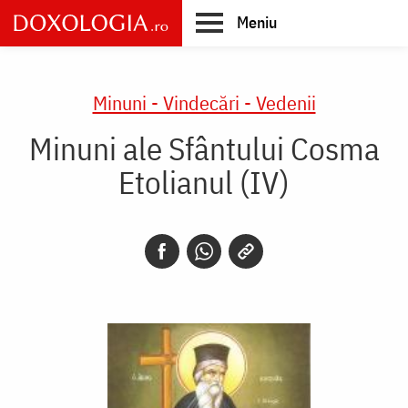
Skip
Meniu
to
main
Main
content
navigation
Minuni - Vindecări - Vedenii
Minuni ale Sfântului Cosma
Etolianul (IV)