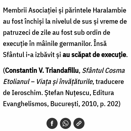
Membrii Asociaţiei şi părintele Haralambie
au fost închişi la nivelul de sus şi vreme de
patruzeci de zile au fost sub ordin de
execuţie în mâinile germanilor. Însă
Sfântul i-a izbăvit şi
au scăpat de execuţie
.
(
Constantin V. Triandafillu
,
Sfântul Cosma
Etolianul – Viaţa şi învăţăturile
, traducere
de Ieroschim. Ştefan Nuţescu, Editura
Evanghelismos, Bucureşti, 2010, p. 202)