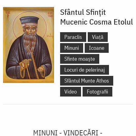
Sfântul Sfințit
Mucenic Cosma Etolul
Paraclis
Viață
Minuni
Icoane
Sfinte moaște
Locuri de pelerinaj
Sfântul Munte Athos
Video
Fotografii
MINUNI - VINDECĂRI -