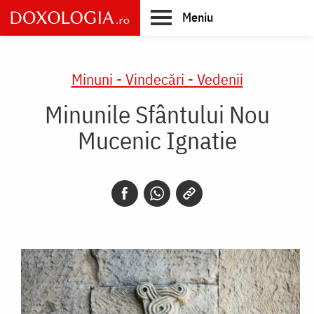
Skip
Meniu
to
main
Main
content
navigation
Minuni - Vindecări - Vedenii
Minunile Sfântului Nou
Mucenic Ignatie