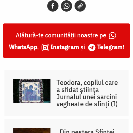
Alătură-te comunității noastre pe
WhatsApp
,
Instagram
și
Telegram
!
Teodora, copilul care
a sfidat știința –
Jurnalul unei sarcini
vegheate de sfinți (I)
„Din peștera Sfintei