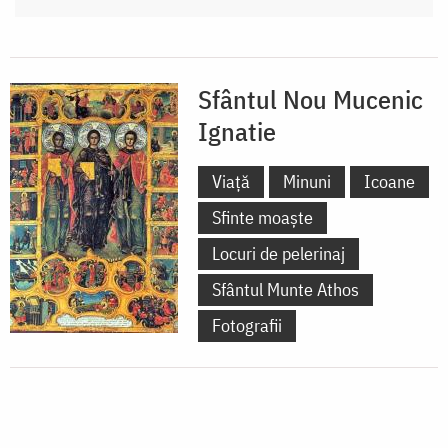
Sfântul Nou Mucenic
Ignatie
Viață
Minuni
Icoane
Sfinte moaște
Locuri de pelerinaj
Sfântul Munte Athos
Fotografii