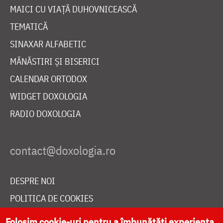
MAICI CU VIAȚĂ DUHOVNICEASCĂ
TEMATICĂ
SINAXAR ALFABETIC
MĂNĂSTIRI ȘI BISERICI
CALENDAR ORTODOX
WIDGET DOXOLOGIA
RADIO DOXOLOGIA
DESPRE NOI
POLITICA DE COOKIES
DONEAZĂ ONLINE PENTRU CATEDRALA NAȚIONALĂ
Folosim cookie-uri pentru a îmbunătăți experiența