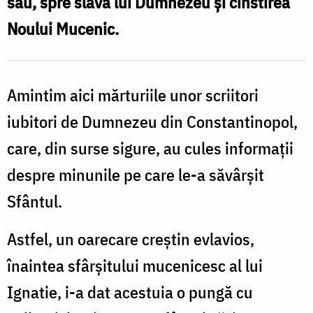
său, spre slava lui Dumnezeu şi cinstirea
I
Pipirig
Noului Mucenic.
Amintim aici mărturiile unor scriitori
iubitori de Dumnezeu din Constantinopol,
care, din surse sigure, au cules informaţii
despre minunile pe care le-a săvârşit
Sfântul.
Astfel, un oarecare creştin evlavios,
înaintea sfârşitului mucenicesc al lui
Ignatie, i-a dat acestuia o pungă cu