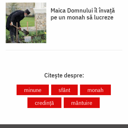
Maica Domnului îl învață
pe un monah să lucreze
Citește despre:
minune
sfânt
monah
credință
mântuire