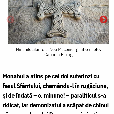
Minunile
Minunile Sfântului Nou Mucenic Ignatie / Foto:
Gabriela Pipirig
Sfântului
Nou
Mucenic
Monahul a atins pe cei doi suferinzi cu
M
Ignatie
fesul Sfântului, chemându-l în rugăciune,
S
/
şi de îndată – o, minune! – paraliticul s-a
Foto:
ridicat, iar demonizatul a scăpat de chinul
Gabriela