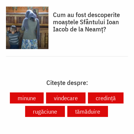
Cum au fost descoperite
moaștele Sfântului Ioan
Iacob de la Neamț?
Citește despre:
minune
vindecare
credință
rugăciune
tămăduire