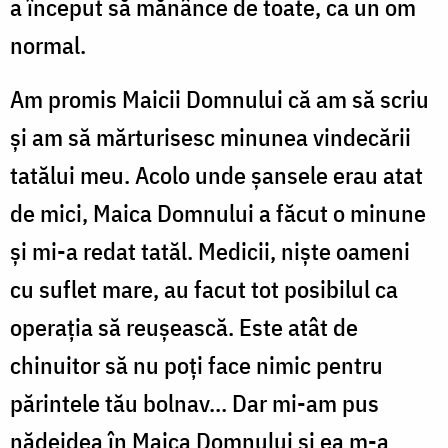
a început să mănânce de toate, ca un om
normal.
Am promis Maicii Domnului că am să scriu
și am să mărturisesc minunea vindecării
tatălui meu. Acolo unde șansele erau atat
de mici, Maica Domnului a făcut o minune
și mi-a redat tatăl. Medicii, niște oameni
cu suflet mare, au facut tot posibilul ca
operația să reușească. Este atât de
chinuitor să nu poți face nimic pentru
părintele tău bolnav... Dar mi-am pus
nădejdea în Maica Domnului și ea m-a