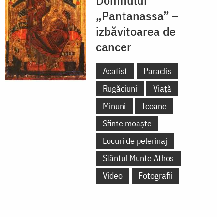
„Pantanassa” –
izbăvitoarea de
cancer
Acatist
Paraclis
Rugăciuni
Viață
Minuni
Icoane
Sfinte moaște
Locuri de pelerinaj
Sfântul Munte Athos
Video
Fotografii