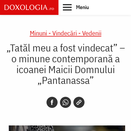
Skip
Meniu
to
main
Main
content
navigation
Minuni - Vindecări - Vedenii
„Tatăl meu a fost vindecat” –
o minune contemporană a
icoanei Maicii Domnului
„Pantanassa”