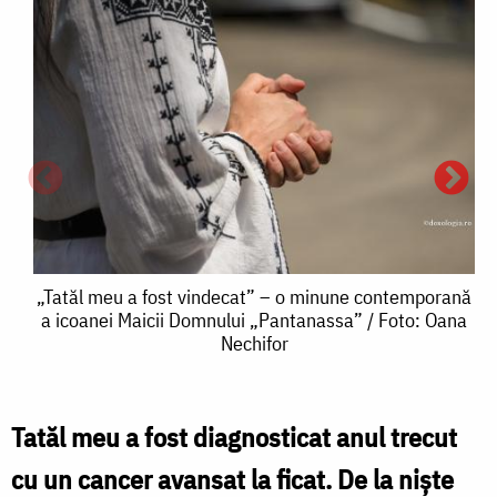
„Tatăl
„Tatăl meu a fost vindecat” – o minune contemporană
a icoanei Maicii Domnului „Pantanassa” / Foto: Oana
meu
Nechifor
a
fost
Tatăl meu a fost diagnosticat anul trecut
„
vindecat”
cu un cancer avansat la ficat. De la niște
–