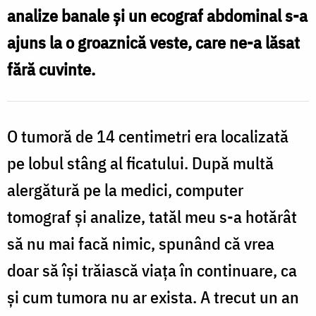
analize banale și un ecograf abdominal s-a
o
f
ajuns la o groaznică veste, care ne-a lăsat
minune
v
fără cuvinte.
contemporană
a
icoanei
O tumoră de 14 centimetri era localizată
Maicii
pe lobul stâng al ficatului. După multă
Domnului
alergătură pe la medici, computer
„Pantanassa”
i
tomograf și analize, tatăl meu s-a hotărât
/
M
Foto:
să nu mai facă nimic, spunând că vrea
Oana
doar să își trăiască viața în continuare, ca
Nechifor
și cum tumora nu ar exista. A trecut un an
/