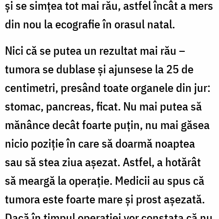
și se simțea tot mai rău, astfel încât a mers
F
din nou la ecografie în orasul natal.
Nici că se putea un rezultat mai rău –
tumora se dublase și ajunsese la 25 de
centimetri, presând toate organele din jur:
stomac, pancreas, ficat. Nu mai putea să
mănânce decât foarte puțin, nu mai găsea
nicio poziție în care să doarmă noaptea
sau să stea ziua așezat. Astfel, a hotărât
să meargă la operație. Medicii au spus că
tumora este foarte mare și prost așezată.
Dacă în timpul operației vor constata că nu