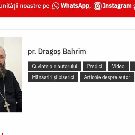
nității noastre pe
WhatsApp
,
Instagram
pr. Dragoș Bahrim
Cuvinte ale autorului
Predici
Video
Mănăstiri și biserici
Articole despre autor