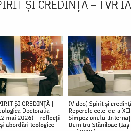
IRIT ȘI CREDINȚĂ – TVR I
PIRIT ȘI CREDINȚĂ |
(Video) Spirit și credinț
eologica Doctoralia
Reperele celei de-a XIII
12 mai 2026) – reflecţii
Simpozionului Internaț
şi abordări teologice
Dumitru Stăniloae (Iaş