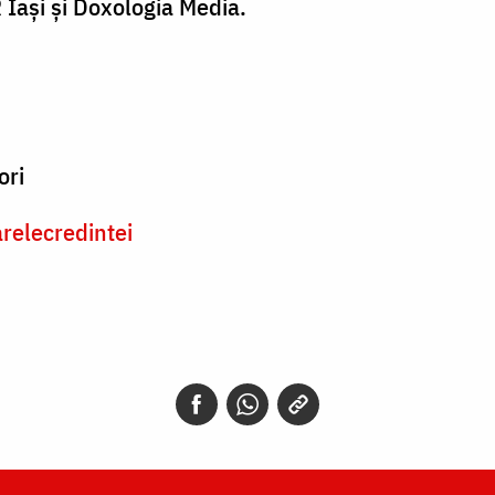
 Iaşi şi Doxologia Media.
ori
elecredintei