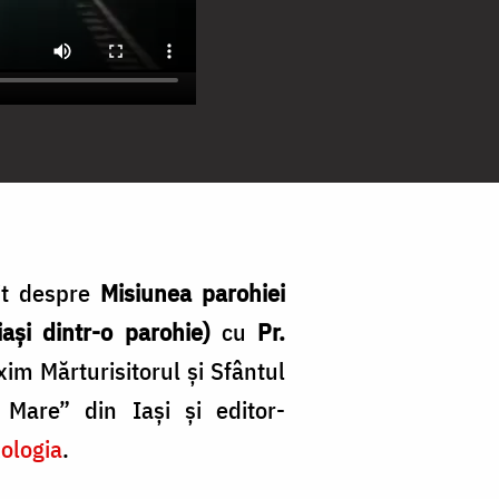
it despre
Misiunea parohiei
ași dintr-o parohie)
cu
Pr.
im Mărturisitorul şi Sfântul
 Mare” din Iași și editor-
xologia
.