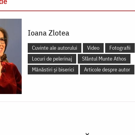
 de
Ioana Zlotea
Cuvinte ale autorului
Video
Fotografii
Locuri de pelerinaj
Sfântul Munte Athos
Mănăstiri și biserici
Articole despre autor