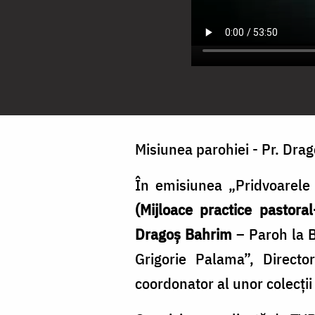
Misiunea parohiei - Pr. Drag
În emisiunea „Pridvoarele
(Mijloace practice pastora
Dragoș Bahrim
– Paroh la B
Grigorie Palama”, Directo
coordonator al unor colecţii 