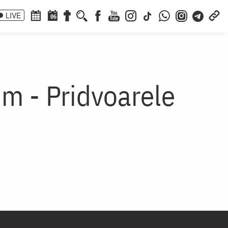
LIVE
06
im - Pridvoarele