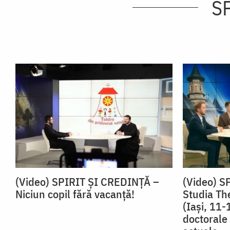
SP
(Video) SPIRIT ŞI CREDINŢĂ –
(Video) S
Niciun copil fără vacanţă!
Studia Th
(Iaşi, 11-
doctorale 