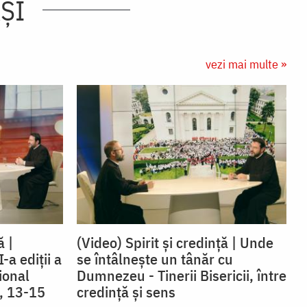
AȘI
vezi mai multe »
ă |
(Video) Spirit și credință | Unde
-a ediții a
se întâlnește un tânăr cu
ional
Dumnezeu - Tinerii Bisericii, între
i, 13-15
credinţă şi sens