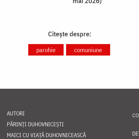
mai 2026)
Citește despre:
parohie
comuniune
AUTORI
PĂRINȚI DUHOVNICEȘTI
DE
MAICI CU VIAȚĂ DUHOVNICEASCĂ