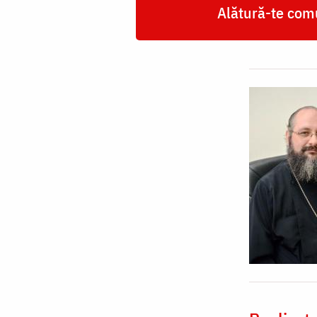
Alătură-te comu