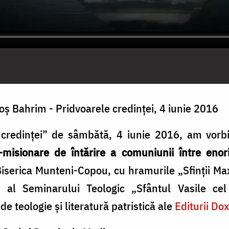
oș Bahrim - Pridvoarele credinței, 4 iunie 2016
 credinței” de sâmbătă, 4 iunie 2016, am vorb
l-misionare de întărire a comuniunii între enori
iserica Munteni-Copou, cu hramurile „Sfinţii Max
r al Seminarului Teologic „Sfântul Vasile cel
de teologie și literatură patristică ale
Editurii Do