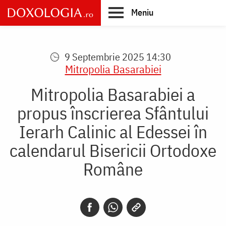
Skip
Meniu
to
main
Main
content
navigation
9 Septembrie 2025 14:30
Mitropolia Basarabiei
Mitropolia Basarabiei a
propus înscrierea Sfântului
Ierarh Calinic al Edessei în
calendarul Bisericii Ortodoxe
Române