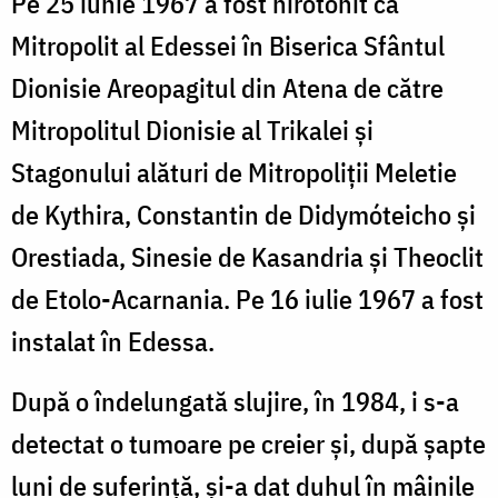
Pe 25 iunie 1967 a fost hirotonit ca
Mitropolit al Edessei în Biserica Sfântul
Dionisie Areopagitul din Atena de către
Mitropolitul Dionisie al Trikalei și
Stagonului alături de Mitropoliții Meletie
de Kythira, Constantin de Didymóteicho și
Orestiada, Sinesie de Kasandria și Theoclit
de Etolo-Acarnania. Pe 16 iulie 1967 a fost
instalat în Edessa.
După o îndelungată slujire, în 1984, i s-a
detectat o tumoare pe creier și, după șapte
luni de suferință, și-a dat duhul în mâinile