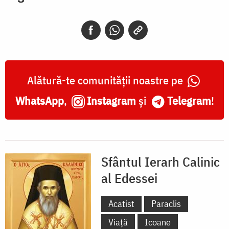
Alătură-te comunității noastre pe
WhatsApp
,
Instagram
și
Telegram
!
Sfântul Ierarh Calinic
al Edessei
Acatist
Paraclis
Viață
Icoane