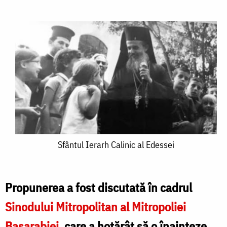
Sfântul
Sfântul Ierarh Calinic al Edessei
Ierarh
Calinic
Propunerea a fost discutată în cadrul
al
Sinodului Mitropolitan al Mitropoliei
Edessei
Basarabiei
, care a hotărât să o înainteze