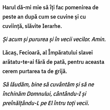
Harul dă-mi mie să îți fac pomenirea de
peste an după cum se cuvine și cu
cuviință, slăvite Ierarhe.
Şi acum şi pururea şi în vecii vecilor. Amin.
Lăcaș, Fecioară, al Împăratului slavei
arătatu-te-ai fără de pată, pentru aceasta
cerem purtarea ta de grijă.
Să lăudăm, bine să cuvântăm și să ne
închinăm Domnului, cântându-I și
preînălțându-L pe El întru toți vecii.