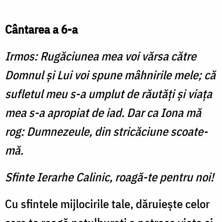
Cântarea a 6-a
Irmos: Rugăciunea mea voi vărsa către
Domnul şi Lui voi spune mâhnirile mele; că
sufletul meu s-a umplut de răutăţi şi viaţa
mea s-a apropiat de iad. Dar ca Iona mă
rog: Dumnezeule, din stricăciune scoate-
mă.
Sfinte Ierarhe Calinic, roagă-te pentru noi!
Cu sfintele mijlocirile tale, dăruiește celor