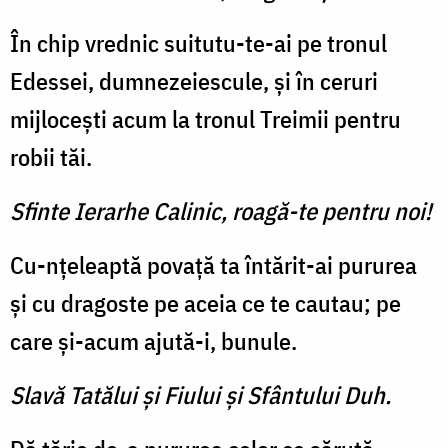
În chip vrednic suitutu-te-ai pe tronul
Edessei, dumnezeiescule, și în ceruri
mijlocești acum la tronul Treimii pentru
robii tăi.
Sfinte Ierarhe Calinic, roagă-te pentru noi!
Cu-nțeleaptă povață ta întărit-ai pururea
și cu dragoste pe aceia ce te cautau; pe
care și-acum ajută-i, bunule.
Slavă Tatălui şi Fiului şi Sfântului Duh.