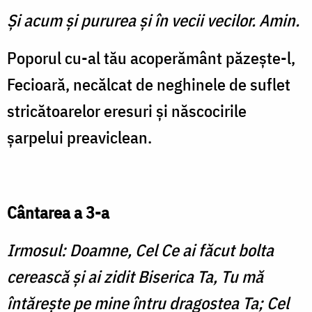
Şi acum şi pururea şi în vecii vecilor. Amin.
Poporul cu-al tău acoperământ păzește-l,
Fecioară, necălcat de neghinele de suflet
stricătoarelor eresuri și născocirile
șarpelui preaviclean.
Cântarea a 3-a
Irmosul: Doamne, Cel Ce ai făcut bolta
cerească şi ai zidit Biserica Ta, Tu mă
întăreşte pe mine întru dragostea Ta; Cel