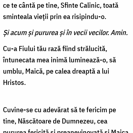
ce te cântă pe tine, Sfinte Calinic, toată
sminteala vieții prin ea risipindu-o.
Şi acum şi pururea şi în vecii vecilor. Amin.
Cu-a Fiului tău rază fiind strălucită,
întunecata mea inimă luminează-o, să
umblu, Maică, pe calea dreaptă a lui
Hristos.
Cuvine-se cu adevărat să te fericim pe
tine, Născătoare de Dumnezeu, cea
pururea fericită și preanevinovată și Maica