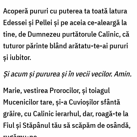
Acoperă pururi cu puterea ta toată latura
Edessei și Pellei și pe aceia ce-aleargă la
tine, de Dumnezeu purtătorule Calinic, că
tuturor părinte blând arătatu-te-ai pururi
și iubitor.
Şi acum şi pururea şi în vecii vecilor. Amin.
Marie, vestirea Prorocilor, și toiagul
Mucenicilor tare, și-a Cuvioșilor sfântă
grăire, cu Calinic ierarhul, dar, roagă-te la
Fiul și Stăpânul tău să scăpăm de osândă,
rugămu-ne.