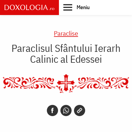
Skip
Meniu
to
main
Main
content
navigation
Paraclise
Paraclisul Sfântului Ierarh
Calinic al Edessei