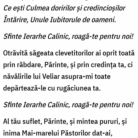
Ce eşti Culmea doririlor şi credincioşilor
Întărire, Unule Iubitorule de oameni.
Sfinte Ierarhe Calinic, roagă-te pentru noi!
Otrăvită săgeata clevetitorilor ai oprit toată
prin răbdare, Părinte, și prin credința ta, ci
năvălirile lui Veliar asupra-mi toate
depărtează-le cu rugăciunea ta.
Sfinte Ierarhe Calinic, roagă-te pentru noi!
Al tău suflet, Părinte, și mintea pururi, și
inima Mai-marelui Păstorilor dat-ai,