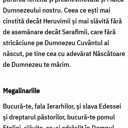
Dumnezeului nostru. Ceea ce ești mai
cinstită decât Heruvimii și mai slăvită fără
de asemănare decât Serafimii, care fără
stricăciune pe Dumnezeu Cuvântul ai
născut, pe tine cea cu adevărat Născătoare
de Dumnezeu te mărim.
Megalinariile
Bucură-te, fala Ierarhilor, și slava Edessei
și dreptarul păstorilor, bucură-te pomul
Etoliei, slăvite, ce-ai odrăslit în Domnul