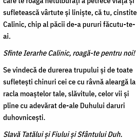
care te roagă netulburați a petrece viața și
sufletească vârtute și liniște, că tu, cinstite
Calinic, chip al păcii de-a pururi făcutu-te-
ai.
Sfinte Ierarhe Calinic, roagă-te pentru noi!
Se vindecă de durerea trupului și de toate
sufletești chinuri cei ce cu râvnă aleargă la
racla moaștelor tale, slăvitule, celor vii și
pline cu adevărat de-ale Duhului daruri
duhovnicești.
Slavă Tatălui şi Fiului şi Sfântului Duh.