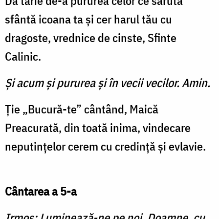
Dă tărie de-a pururea celor ce sărută
sfântă icoana ta și cer harul tău cu
dragoste, vrednice de cinste, Sfinte
Calinic.
Şi acum şi pururea şi în vecii vecilor. Amin.
Ție „Bucură-te” cântând, Maică
Preacurată, din toată inima, vindecare
neputințelor cerem cu credință și evlavie.
Cântarea a 5-a
Irmos: Luminează-ne pe noi, Doamne, cu