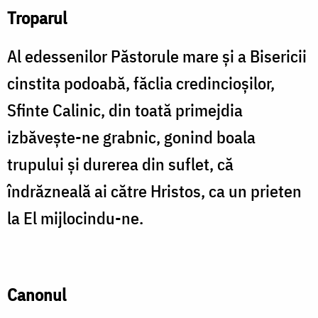
Troparul
Al edessenilor Păstorule mare și a Bisericii
cinstita podoabă, făclia credincioșilor,
Sfinte Calinic, din toată primejdia
izbăvește-ne grabnic, gonind boala
trupului și durerea din suflet, că
îndrăzneală ai către Hristos, ca un prieten
la El mijlocindu-ne.
Canonul