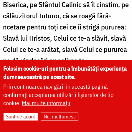
Biserica, pe Sfântul Calinic să îl cinstim, pe
călăuzitorul tuturor, că se roagă fără-
ncetare pentru toți cei ce îi strigă pururea:
Slavă lui Hristos, Celui ce te-a slăvit, slavă
Celui ce te-a arătat, slavă Celui ce pururea
ne dă vindecări cu solirea ta.
Folosim cookie-uri pentru a îmbunătăți experiența
dumneavoastră pe acest site.
Prin continuarea navigării în această pagină
confirmați acceptarea utilizării fișierelor de tip
cookie.
Mai multe informații
Alătură-te comunității noastre pe
Sunt de acord
Nu, mulțumesc
WhatsApp
,
Instagram
și
Telegram
!