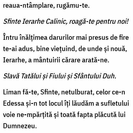
reaua-ntâmplare, rugămu-te.
Sfinte Ierarhe Calinic, roagă-te pentru noi!
Întru înălțimea darurilor mai presus de fire
te-ai adus, bine viețuind, de unde și nouă,
Ierarhe, a mântuirii cărare arată-ne.
Slavă Tatălui şi Fiului şi Sfântului Duh.
Liman fă-te, Sfinte, netulburat, celor ce-n
Edessa și-n tot locul îți lăudăm a sufletului
voie ne-mpărțită și toată fapta plăcută lui
Dumnezeu.