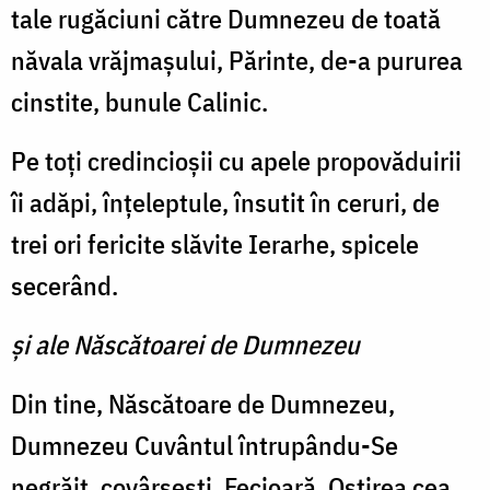
tale rugăciuni către Dumnezeu de toată
năvala vrăjmașului, Părinte, de-a pururea
cinstite, bunule Calinic.
Pe toți credincioșii cu apele propovăduirii
îi adăpi, înțeleptule, însutit în ceruri, de
trei ori fericite slăvite Ierarhe, spicele
secerând.
și ale Născătoarei de Dumnezeu
Din tine, Născătoare de Dumnezeu,
Dumnezeu Cuvântul întrupându-Se
negrăit, covârșești, Fecioară, Oștirea cea