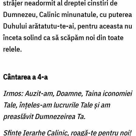
străjer neadormit al dreptei cinstiri de
Dumnezeu, Calinic minunatule, cu puterea
Duhului arătatutu-te-ai, pentru aceasta nu
înceta solind ca să scăpăm noi din toate
relele.
Cântarea a 4-a
Irmos: Auzit-am, Doamne, Taina iconomiei
Tale, înţeles-am lucrurile Tale şi am
preaslăvit Dumnezeirea Ta.
Sfinte Ierarhe Calinic, roagă-te pentru noi!