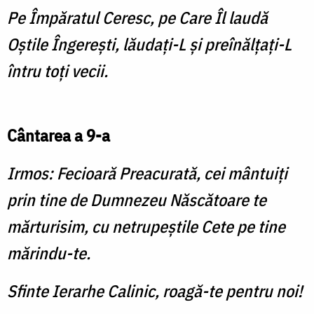
Pe Împăratul Ceresc, pe Care Îl laudă
Oștile Îngerești, lăudați-L și preînălțați-L
întru toți vecii.
Cântarea a 9-a
Irmos: Fecioară Preacurată, cei mântuiți
prin tine de Dumnezeu Născătoare te
mărturisim, cu netrupeștile Cete pe tine
mărindu-te.
Sfinte Ierarhe Calinic, roagă-te pentru noi!