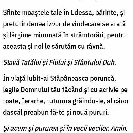
Sfinte moaștele tale în Edessa, părinte, și
pretutindenea izvor de vindecare se arată
și lărgime minunată în strâmtorări; pentru
aceasta și noi le sărutăm cu râvnă.
Slavă Tatălui şi Fiului şi Sfântului Duh.
În viață iubit-ai Stăpâneasca poruncă,
legile Domnului tău făcând și cu acrivie pe
toate, Ierarhe, tuturora grăindu-le, al căror
dascăl preabun fă-te și nouă pururi.
Şi acum şi pururea şi în vecii vecilor. Amin.