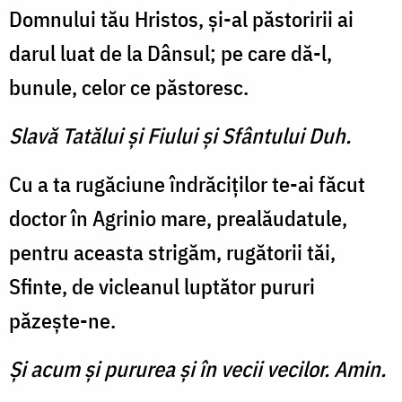
Domnului tău Hristos, și-al păstoririi ai
darul luat de la Dânsul; pe care dă-l,
bunule, celor ce păstoresc.
Slavă Tatălui şi Fiului şi Sfântului Duh.
Cu a ta rugăciune îndrăciților te-ai făcut
doctor în Agrinio mare, prealăudatule,
pentru aceasta strigăm, rugătorii tăi,
Sfinte, de vicleanul luptător pururi
păzește-ne.
Şi acum şi pururea şi în vecii vecilor. Amin.