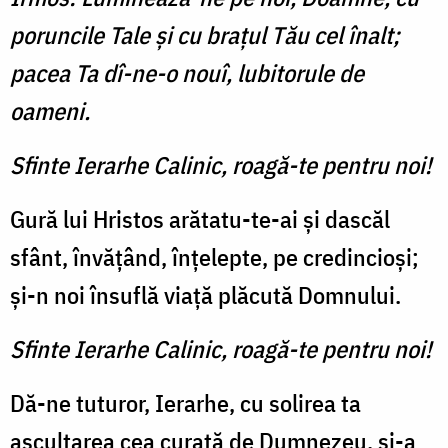
poruncile Tale și cu brațul Tău cel înalt;
pacea Ta dî-ne-o nouî, lubitorule de
oameni.
Sfinte Ierarhe Calinic, roagă-te pentru noi!
Gură lui Hristos arătatu-te-ai și dascăl
sfânt, învățând, înțelepte, pe credincioși;
și-n noi însuflă viață plăcută Domnului.
Sfinte Ierarhe Calinic, roagă-te pentru noi!
Dă-ne tuturor, Ierarhe, cu solirea ta
ascultarea cea curată de Dumnezeu, și-a