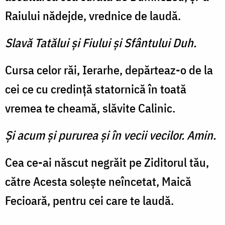
Raiului nădejde, vrednice de laudă.
Slavă Tatălui şi Fiului şi Sfântului Duh.
Cursa celor răi, Ierarhe, depărteaz-o de la
cei ce cu credință statornică în toată
vremea te cheamă, slăvite Calinic.
Şi acum şi pururea şi în vecii vecilor. Amin.
Cea ce-ai născut negrăit pe Ziditorul tău,
către Acesta solește neîncetat, Maică
Fecioară, pentru cei care te laudă.