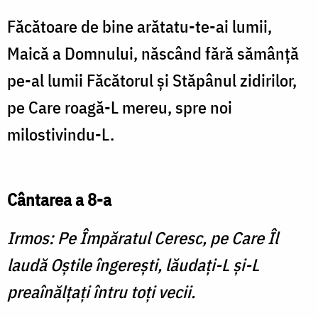
Făcătoare de bine arătatu-te-ai lumii,
Maică a Domnului, născând fără sămânță
pe-al lumii Făcătorul și Stăpânul zidirilor,
pe Care roagă-L mereu, spre noi
milostivindu-L.
Cântarea a 8-a
Irmos: Pe Împăratul Ceresc, pe Care Îl
laudă Oştile îngereşti, lăudaţi-L şi-L
preaînălţaţi întru toţi vecii.