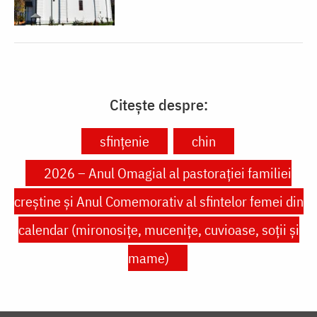
Citește despre:
sfințenie
chin
2026 – Anul Omagial al pastorației familiei
creștine și Anul Comemorativ al sfintelor femei din
calendar (mironosițe, mucenițe, cuvioase, soții și
mame)