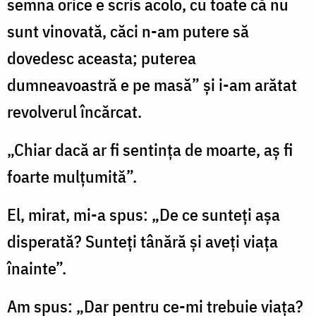
semna orice e scris acolo, cu toate că nu
sunt vinovată, căci n-am putere să
dovedesc aceasta; puterea
dumneavoastră e pe masă” şi i-am arătat
revolverul încărcat.
„Chiar dacă ar fi sentinţa de moarte, aş fi
foarte mulţumită”.
El, mirat, mi-a spus: „De ce sunteţi aşa
disperată? Sunteţi tânără şi aveţi viaţa
înainte”.
Am spus: „Dar pentru ce-mi trebuie viaţa?