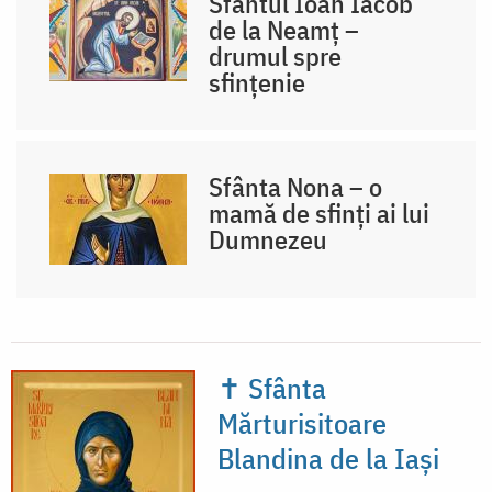
Sfântul Ioan Iacob
de la Neamț –
drumul spre
sfințenie
Sfânta Nona – o
mamă de sfinți ai lui
Dumnezeu
✝ Sfânta
Mărturisitoare
Blandina de la Iași