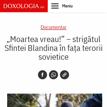
Skip
Meniu
to
main
Main
content
navigation
Documentar
„Moartea vreau!” – strigătul
Sfintei Blandina în faţa terorii
sovietice