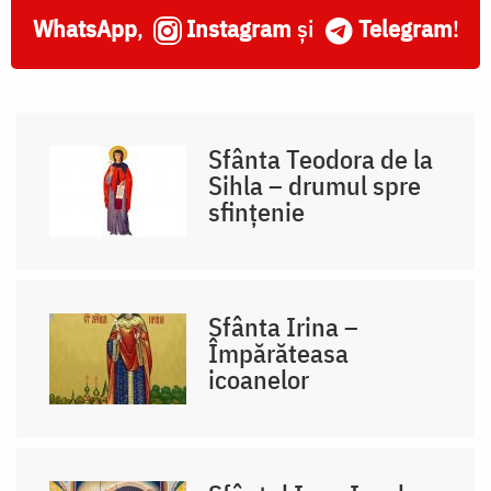
WhatsApp
,
Instagram
și
Telegram
!
Sfânta Teodora de la
Sihla – drumul spre
sfințenie
Sfânta Irina –
Împărăteasa
icoanelor