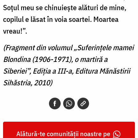
Soţul meu se chinuieşte alături de mine,
copilul e lăsat în voia soartei. Moartea
vreau!”.
(Fragment din volumul „Suferințele mamei
Blondina (1906-1971), o martiră a
Siberiei”, Ediția a III-a, Editura Mănăstirii
Sihăstria, 2010)
Alătură-te comunității noastre pe