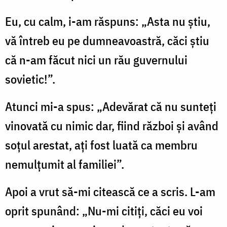
Eu, cu calm, i-am răspuns: „Asta nu ştiu,
vă întreb eu pe dumneavoastră, căci ştiu
că n-am făcut nici un rău guvernului
sovietic!”.
Atunci mi-a spus: „Adevărat că nu sunteţi
vinovată cu nimic dar, fiind război şi având
soţul arestat, aţi fost luată ca membru
nemulţumit al familiei”.
Apoi a vrut să-mi citească ce a scris. L-am
oprit spunând: „Nu-mi citiţi, căci eu voi