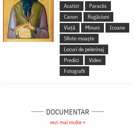
Acatist
Paraclis
Canon
Rugăciuni
Viață
Minuni
Icoane
Sfinte moaște
Locuri de pelerinaj
Predici
Video
Fotografii
DOCUMENTAR
vezi mai multe »