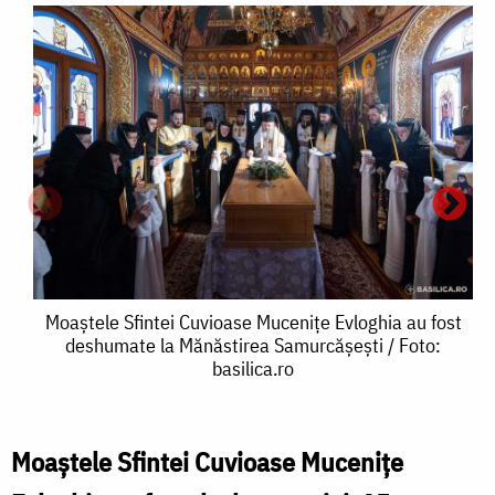
Moaștele
Moaștele Sfintei Cuvioase Mucenițe Evloghia au fost
deshumate la Mănăstirea Samurcășești / Foto:
Sfintei
basilica.ro
Cuvioase
Mucenițe
Moaștele Sfintei Cuvioase Mucenițe
Evloghia