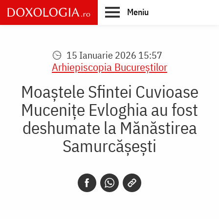
Skip
Meniu
to
main
Main
content
navigation
15 Ianuarie 2026 15:57
Arhiepiscopia Bucureştilor
Moaștele Sfintei Cuvioase
Mucenițe Evloghia au fost
deshumate la Mănăstirea
Samurcășești