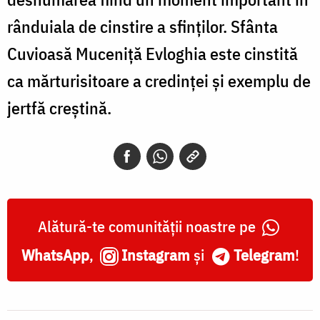
rânduiala de cinstire a sfinților. Sfânta
Cuvioasă Muceniță Evloghia este cinstită
ca mărturisitoare a credinței și exemplu de
jertfă creștină.
Alătură-te comunității noastre pe
WhatsApp
,
Instagram
și
Telegram
!