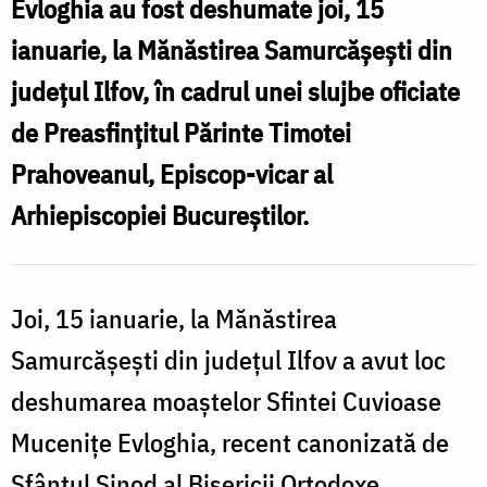
Evloghia au fost deshumate joi, 15
S
au
ianuarie, la Mănăstirea Samurcășești din
fost
județul Ilfov, în cadrul unei slujbe oficiate
deshumate
E
de Preasfințitul Părinte Timotei
la
Mănăstirea
Prahoveanul, Episcop-vicar al
f
Samurcășești
Arhiepiscopiei Bucureștilor.
/
l
Foto:
Joi, 15 ianuarie, la Mănăstirea
basilica.ro
Samurcășești din județul Ilfov a avut loc
/
deshumarea moaștelor Sfintei Cuvioase
F
Mucenițe Evloghia, recent canonizată de
b
Sfântul Sinod al Bisericii Ortodoxe