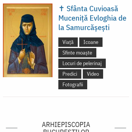
✝ Sfânta Cuvioasă
Muceniță Evloghia de
la Samurcășești
Viață
Icoane
Sfinte moaște
Locuri de pelerinaj
Predici
Video
Fotografii
ARHIEPISCOPIA
BUCUREŞTILOR