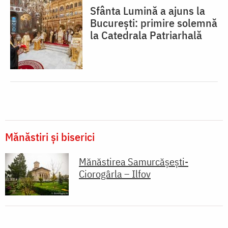
Sfânta Lumină a ajuns la
București: primire solemnă
la Catedrala Patriarhală
Mănăstiri și biserici
Mănăstirea Samurcășești-
Ciorogârla – Ilfov