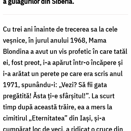
a gulagurilor din Siberia.
Cu trei ani înainte de trecerea sa la cele
veșnice, în jurul anului 1968, Mama
Blondina a avut un vis profetic în care tatăl
ei, fost preot, i-a apărut într-o încăpere și
i-a arătat un perete pe care era scris anul
1971, spunându-i: „Vezi? Să fii gata
pregătită! Ăsta ți-e sfârșitul!”. La scurt
timp după această trăire, ea a mers la
cimitirul „Eternitatea” din Iași, și-a
cumpărat loc de veci, a ridicat o cruce din