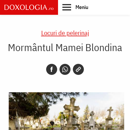
Skip
Meniu
to
main
Main
content
navigation
Locuri de pelerinaj
Mormântul Mamei Blondina