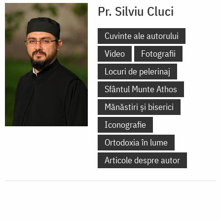
Pr. Silviu Cluci
Cuvinte ale autorului
Video
Fotografii
Locuri de pelerinaj
Sfântul Munte Athos
Mănăstiri și biserici
Iconografie
Ortodoxia în lume
Articole despre autor