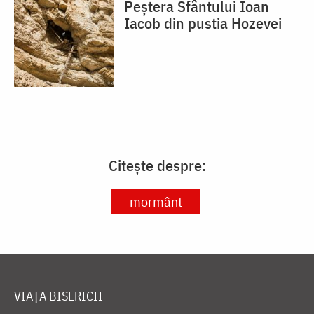
Peștera Sfântului Ioan
Iacob din pustia Hozevei
Citește despre:
mormânt
VIAȚA BISERICII