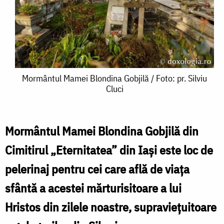
Mormântul
Mormântul Mamei Blondina Gobjilă / Foto: pr. Silviu
Cluci
Mamei
Blondina
Gobjilă
Mormântul Mamei Blondina Gobjilă din
/
Cimitirul „Eternitatea” din Iași este loc de
Foto:
pelerinaj pentru cei care află de viața
pr.
sfântă a acestei mărturisitoare a lui
Silviu
Hristos din zilele noastre, supraviețuitoare
Cluci