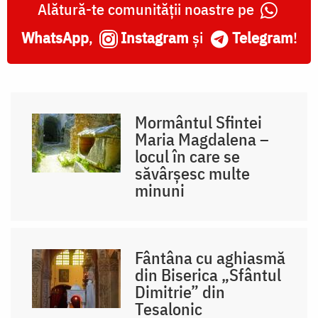
Alătură-te comunității noastre pe
WhatsApp
,
Instagram
și
Telegram
!
Mormântul Sfintei
Maria Magdalena –
locul în care se
săvârșesc multe
minuni
Fântâna cu aghiasmă
din Biserica „Sfântul
Dimitrie” din
Tesalonic