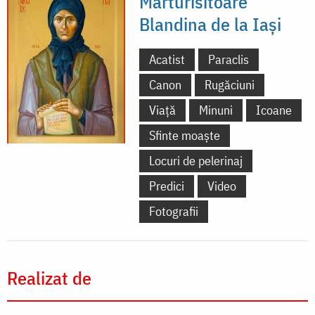
Mărturisitoare
Blandina de la Iași
Acatist
Paraclis
Canon
Rugăciuni
Viață
Minuni
Icoane
Sfinte moaște
Locuri de pelerinaj
Predici
Video
Fotografii
Realizat de