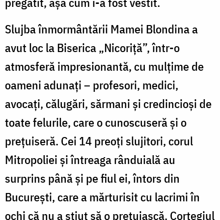
pregătit, așa cum i-a fost vestit.
Slujba înmormântării Mamei Blondina a
avut loc la Biserica „Nicoriță”, într-o
atmosferă impresionantă, cu mulțime de
oameni adunați – profesori, medici,
avocați, călugări, sărmani și credincioși de
toate felurile, care o cunoscuseră și o
prețuiseră. Cei 14 preoți slujitori, corul
Mitropoliei și întreaga rânduială au
surprins până și pe fiul ei, întors din
București, care a mărturisit cu lacrimi în
ochi că nu a știut să o prețuiască. Cortegiul