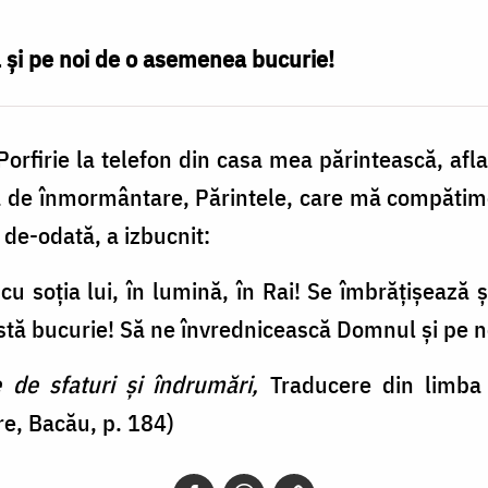
și pe noi de o asemenea bucurie!
orfirie la telefon din casa mea părintească, aflat
ba de înmormântare, Părintele, care mă compătim
 de-odată, a izbucnit:
cu soţia lui, în lumină, în Rai! Se îmbrăţişează 
astă bucurie! Să ne învrednicească Domnul şi pe 
e de sfaturi şi îndrumări,
Traducere din limba
e, Bacău, p. 184)