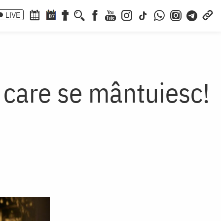
LIVE
07
r care se mântuiesc!