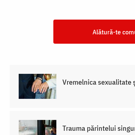
Alătură-te comu
Vremelnica sexualitate și
Trauma părintelui singu