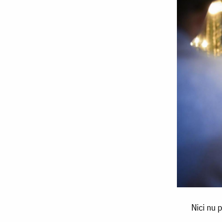
Nici
Nici nu 
nu