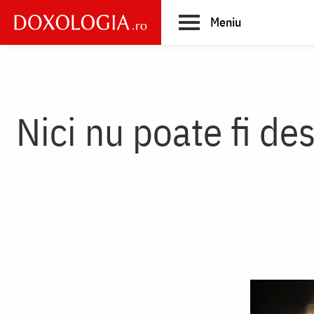
Skip
Meniu
to
main
Main
content
navigation
Nici nu poate fi de