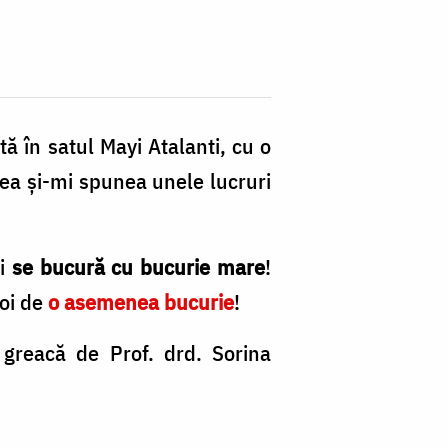
ă în satul Mayi Atalanti, cu o
ea şi-mi spunea unele lucruri
şi
se bucură cu bucurie mare
!
noi de
o asemenea bucurie
!
 greacă de Prof. drd. Sorina