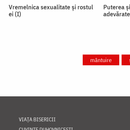
Vremelnica sexualitate și rostul
Puterea și
ei (I)
adevărate
mântuire
VIAȚA BISERICII
CUVINTE DUHOVNICEȘTI