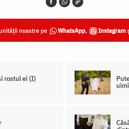
nității noastre pe
WhatsApp
,
Instagram
 rostul ei (I)
Pute
uimi
r
Căsă