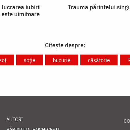
 lucrarea iubirii
Trauma părintelui sing
 este uimitoare
Citește despre:
soț
soție
bucurie
căsătorie
R
AUTORI
PĂRINȚI DUHOVNICEȘTI