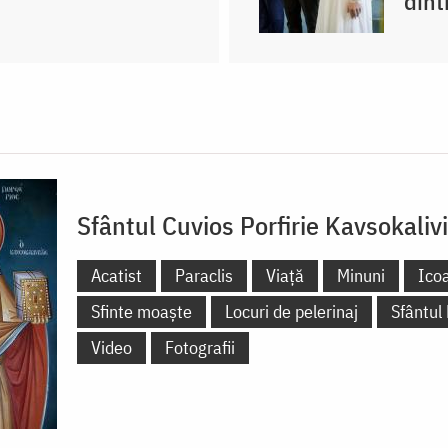
dint
Sfântul Cuvios Porfirie Kavsokalivi
Acatist
Paraclis
Viață
Minuni
Ico
Sfinte moaște
Locuri de pelerinaj
Sfântul
Video
Fotografii