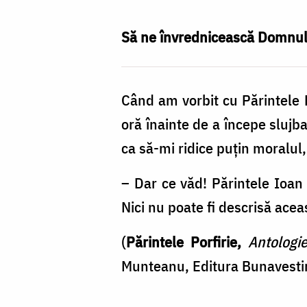
poate
fi
Să ne învrednicească Domnul 
descrisă
bucuria
Când am vorbit cu Părintele P
soților
oră înainte de a începe sluj
care
ca să-mi ridice puţin moralul,
se
mântuiesc!
– Dar ce văd! Părintele Ioan 
/
Nici nu poate fi descrisă ace
Foto:
(
Părintele Porfirie,
Antologi
Oana
Munteanu, Editura Bunavestir
Nechifor