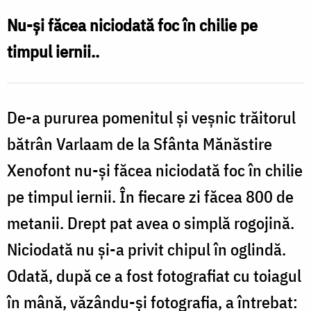
şi-
Nu-şi făcea niciodată foc în chilie pe
a
timpul iernii..
privit
chipul
în
De-a pururea pomenitul şi veşnic trăitorul
oglindă
bătrân Varlaam de la Sfânta Mănăstire
Xenofont nu-şi făcea niciodată foc în chilie
pe timpul iernii. În fiecare zi făcea 800 de
metanii. Drept pat avea o simplă rogojină.
Niciodată nu şi-a privit chipul în oglindă.
Odată, după ce a fost fotografiat cu toiagul
în mână, văzându-şi fotografia, a întrebat: