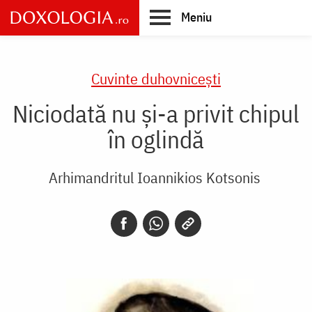
Skip
Meniu
to
main
Main
content
navigation
Cuvinte duhovnicești
Niciodată nu şi-a privit chipul
în oglindă
Arhimandritul Ioannikios Kotsonis