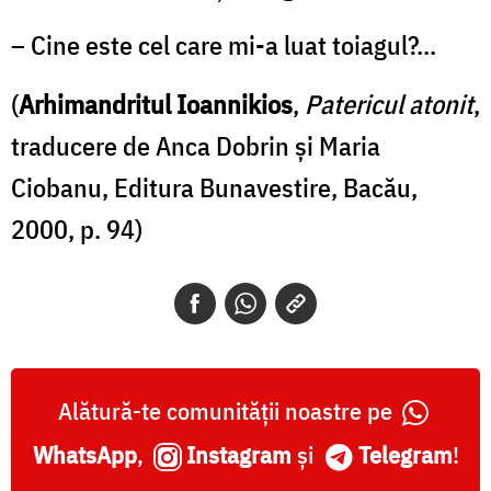
– Cine este cel care mi-a luat toiagul?...
(
Arhimandritul Ioannikios
,
Patericul atonit
,
traducere de Anca Dobrin și Maria
Ciobanu, Editura Bunavestire, Bacău,
2000, p. 94)
Alătură-te comunității noastre pe
WhatsApp
,
Instagram
și
Telegram
!