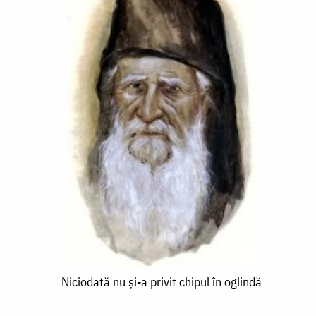
Niciodată
Niciodată nu şi-a privit chipul în oglindă
nu