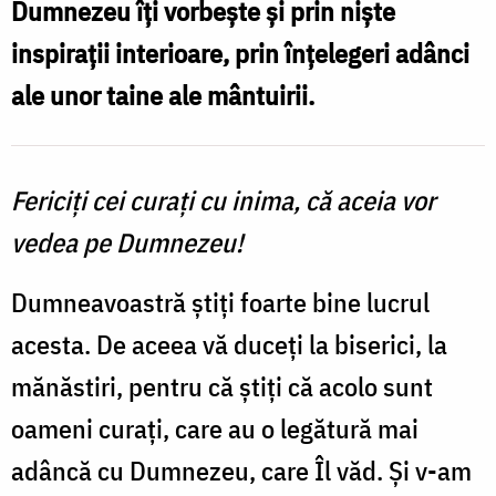
Dumnezeu îți vorbește și prin niște
pe
inspirații interioare, prin înțelegeri adânci
Dumnezeu
ale unor taine ale mântuirii.
/
Foto:
Bogdan
Fericiți cei curați cu inima, că aceia vor
Zamfirescu
vedea pe Dumnezeu!
Dumneavoastră știți foarte bine lucrul
acesta. De aceea vă duceți la biserici, la
mănăstiri, pentru că știți că acolo sunt
oameni curați, care au o legătură mai
adâncă cu Dumnezeu, care Îl văd. Și v-am