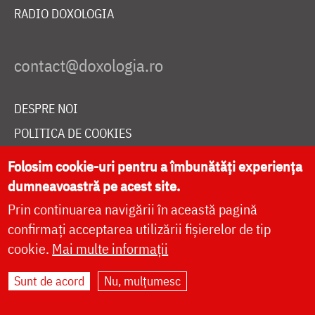
RADIO DOXOLOGIA
DESPRE NOI
POLITICA DE COOKIES
DONEAZĂ ONLINE PENTRU CATEDRALA NAȚIONALĂ
Folosim cookie-uri pentru a îmbunătăți experiența
dumneavoastră pe acest site.
Prin continuarea navigării în această pagină
LIVE
confirmați acceptarea utilizării fișierelor de tip
cookie.
Mai multe informații
Site dezvoltat de
DOXOLOGIA MEDIA
,
Sunt de acord
Nu, mulțumesc
Arhiepiscopia Iașilor | ©
doxologia.ro