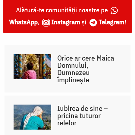
Alătură-te comunității noastre pe
WhatsApp
,
Instagram
și
Telegram
!
Orice ar cere Maica
Domnului,
Dumnezeu
împlinește
Iubirea de sine –
pricina tuturor
relelor