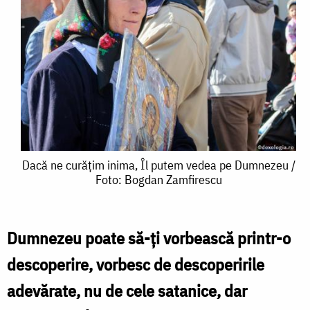
Dacă
Dacă ne curățim inima, Îl putem vedea pe Dumnezeu /
Foto: Bogdan Zamfirescu
ne
curățim
inima,
Dumnezeu poate să-ți vorbească printr-o
Îl
descoperire, vorbesc de descoperirile
putem
adevărate, nu de cele satanice, dar
vedea