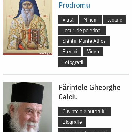
Prodromu
Viață
Minuni
Icoane
Locuri de pelerinaj
Sfântul Munte Athos
Predici
Video
Fotografii
Părintele Gheorghe
Calciu
Cuvinte ale autorului
Biografie