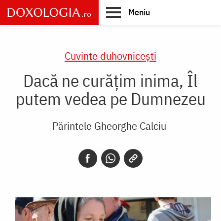
Skip
Meniu
to
main
Main
content
navigation
Cuvinte duhovnicești
Dacă ne curățim inima, Îl
putem vedea pe Dumnezeu
Părintele Gheorghe Calciu