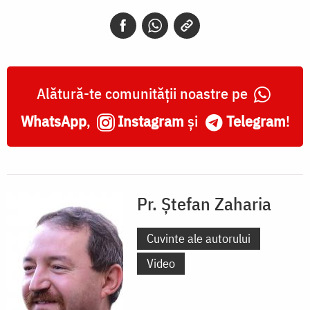
Alătură-te comunității noastre pe
WhatsApp
,
Instagram
și
Telegram
!
Pr. Ștefan Zaharia
Cuvinte ale autorului
Video