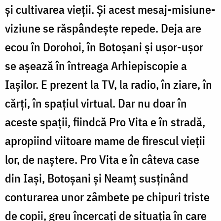
şi cultivarea vieţii. Şi acest mesaj-misiune-
viziune se răspândeşte repede. Deja are
ecou în Dorohoi, în Botoşani şi uşor-uşor
se aşează în întreaga Arhiepiscopie a
Iaşilor. E prezent la TV, la radio, în ziare, în
cărţi, în spaţiul virtual. Dar nu doar în
aceste spaţii, fiindcă Pro Vita e în stradă,
apropiind viitoare mame de firescul vieţii
lor, de naştere. Pro Vita e în câteva case
din Iaşi, Botoşani şi Neamţ susţinând
conturarea unor zâmbete pe chipuri triste
de copii, greu încercaţi de situaţia în care