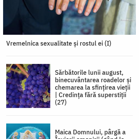
Vremelnica sexualitate și rostul ei (I)
Sărbătorile lunii august,
binecuvântarea roadelor și
chemarea la sfințirea vieții
| Credința fără superstiții
(27)
Maica Domnului, pârgă a