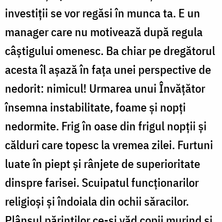
investiții se vor regăsi în munca ta. E un
manager care nu motivează după regula
câștigului omenesc. Ba chiar pe dregătorul
acesta îl așază în fața unei perspective de
nedorit: nimicul! Urmarea unui Învățător
însemna instabilitate, foame și nopți
nedormite. Frig în oase din frigul nopții și
călduri care topesc la vremea zilei. Furtuni
luate în piept și rânjete de superioritate
dinspre farisei. Scuipatul funcționarilor
religioși și îndoiala din ochii săracilor.
Plânsul părinților ce-și văd copii murind și