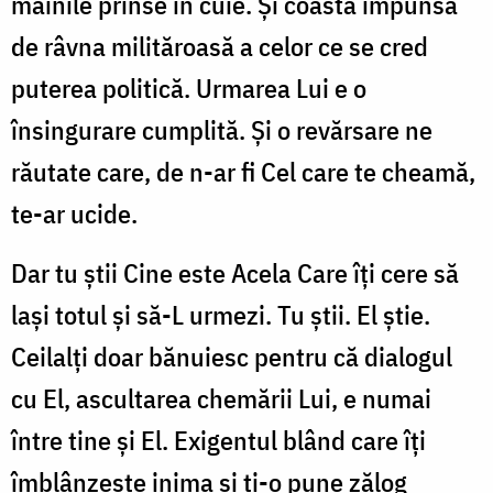
mâinile prinse în cuie. Și coasta împunsă
de râvna milităroasă a celor ce se cred
puterea politică. Urmarea Lui e o
însingurare cumplită. Și o revărsare ne
răutate care, de n-ar fi Cel care te cheamă,
te-ar ucide.
Dar tu știi Cine este Acela Care îți cere să
lași totul și să-L urmezi. Tu știi. El știe.
Ceilalți doar bănuiesc pentru că dialogul
cu El, ascultarea chemării Lui, e numai
între tine și El. Exigentul blând care îți
îmblânzește inima și ți-o pune zălog