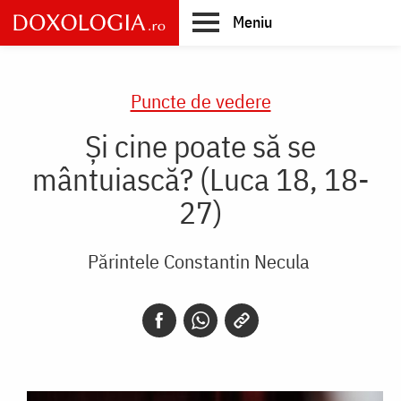
Skip
Meniu
to
main
Main
content
navigation
Puncte de vedere
Și cine poate să se
mântuiască? (Luca 18, 18-
27)
Părintele Constantin Necula