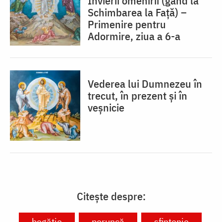
Învierii omenirii (gând la
Schimbarea la Față) –
Primenire pentru
Adormire, ziua a 6-a
Vederea lui Dumnezeu în
trecut, în prezent și în
veșnicie
Citește despre:
bogăție
poruncă
sfințenie