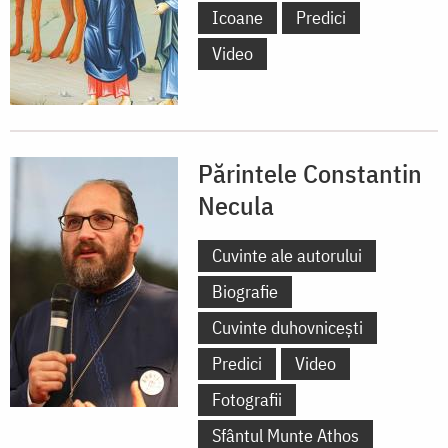
Icoane
Predici
Video
Părintele Constantin
Necula
Cuvinte ale autorului
Biografie
Cuvinte duhovnicești
Predici
Video
Fotografii
Sfântul Munte Athos