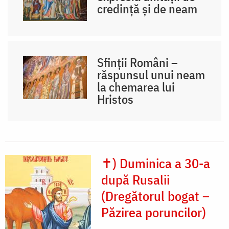
credință și de neam
Sfinții Români –
răspunsul unui neam
la chemarea lui
Hristos
✝) Duminica a 30-a
după Rusalii
(Dregătorul bogat –
Păzirea poruncilor)