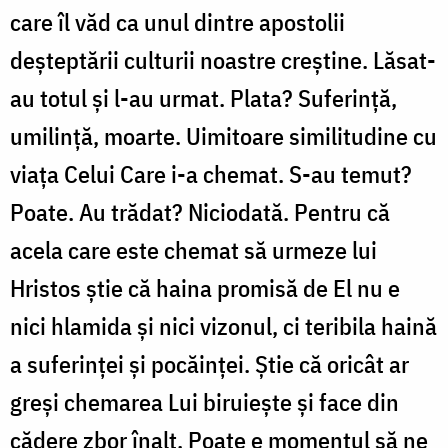
care îl văd ca unul dintre apostolii
deșteptării culturii noastre creștine. Lăsat-
au totul și l-au urmat. Plata? Suferință,
umilință, moarte. Uimitoare similitudine cu
viața Celui Care i-a chemat. S-au temut?
Poate. Au trădat? Niciodată. Pentru că
acela care este chemat să urmeze lui
Hristos știe că haina promisă de El nu e
nici hlamida și nici vizonul, ci teribila haină
a suferinței și pocăinței. Știe că oricât ar
greși chemarea Lui biruiește și face din
cădere zbor înalt. Poate e momentul să ne