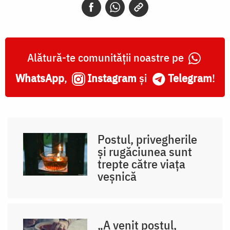
Alătură-te comunității noastre pe
WhatsApp
,
Instagram
și
Telegram
!
Postul, privegherile
și rugăciunea sunt
trepte către viața
veșnică
„A venit postul,