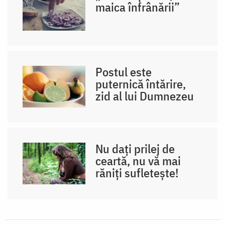
maica înfrânării”
Postul este
puternică întărire,
zid al lui Dumnezeu
Nu dați prilej de
ceartă, nu vă mai
răniți sufletește!