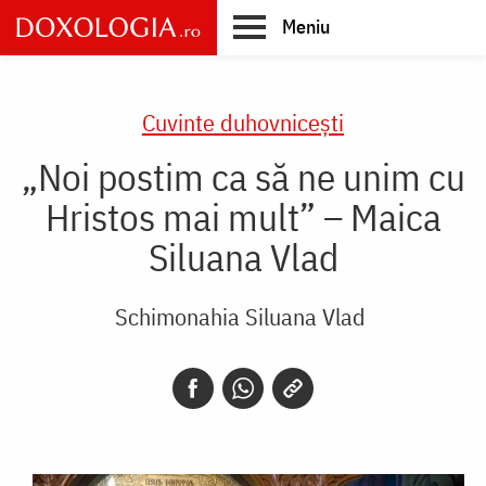
Skip
Meniu
to
main
Main
content
navigation
Cuvinte duhovnicești
„Noi postim ca să ne unim cu
Hristos mai mult” – Maica
Siluana Vlad
Schimonahia Siluana Vlad