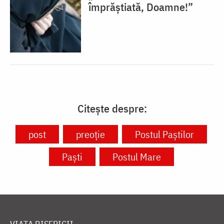
împrăștiată, Doamne!”
Citește despre:
post
preoție
Postul Paștilor
Paști
Postul Mare