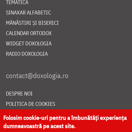
TEMATICĂ
SINAXAR ALFABETIC
MĂNĂSTIRI ȘI BISERICI
CALENDAR ORTODOX
WIDGET DOXOLOGIA
RADIO DOXOLOGIA
DESPRE NOI
POLITICA DE COOKIES
DONEAZĂ ONLINE PENTRU CATEDRALA NAȚIONALĂ
Folosim cookie-uri pentru a îmbunătăți experiența
dumneavoastră pe acest site.