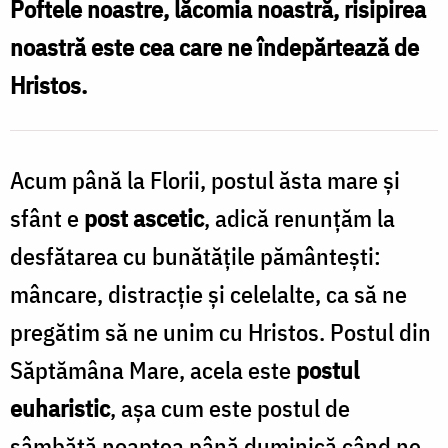
Poftele noastre, lăcomia noastră, risipirea
cu
noastră este cea care ne îndepărtează de
Hristos
Hristos.
mai
mult”
–
Acum până la Florii, postul ăsta mare și
Maica
sfânt e
post ascetic
, adică renunțăm la
Siluana
desfătarea cu bunătățile pământești:
Vlad
mâncare, distracție și celelalte, ca să ne
/
pregătim să ne unim cu Hristos. Postul din
Foto:
Săptămâna Mare, acela este
postul
Ștefan
euharistic
, așa cum este postul de
Cojocariu
sâmbătă noaptea până duminică când ne