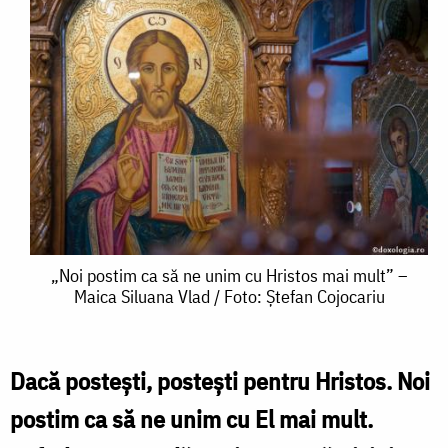
„Noi
„Noi postim ca să ne unim cu Hristos mai mult” –
Maica Siluana Vlad / Foto: Ștefan Cojocariu
postim
ca
să
Dacă postești, postești pentru Hristos. Noi
ne
postim ca să ne unim cu El mai mult.
unim