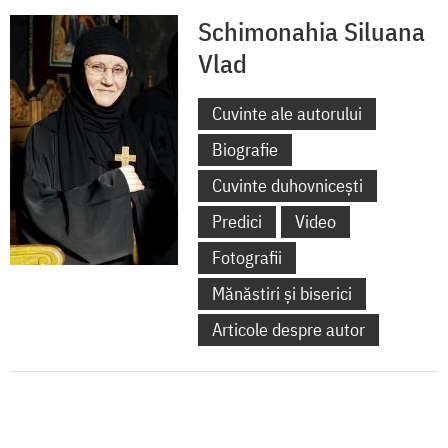
Schimonahia Siluana
Vlad
Cuvinte ale autorului
Biografie
Cuvinte duhovnicești
Predici
Video
Fotografii
Mănăstiri și biserici
Articole despre autor