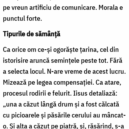
pe vreun artificiu de comunicare. Morala e
punctul forte.
Tipurile de sămânță
Ca orice om ce-și ogorăște țarina, cel din
istorisire aruncă semințele peste tot. Fără
a selecta locul. N-are vreme de acest lucru.
Mizează pe legea compensației. Ca atare,
procesul rodirii e felurit. Iisus detaliază:
„una a căzut lângă drum şi a fost călcată
cu picioarele şi păsările cerului au mâncat-
o. Şi alta a căzut pe piatră, şi, răsărind, s-a