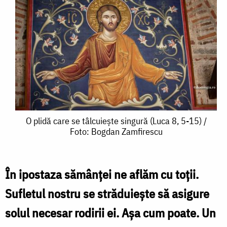
O
O plidă care se tâlcuiește singură (Luca 8, 5-15) /
Foto: Bogdan Zamfirescu
plidă
care
se
În ipostaza sămânței ne aflăm cu toții.
tâlcuiește
Sufletul nostru se străduiește să asigure
singură
solul necesar rodirii ei. Așa cum poate. Un
(Luca