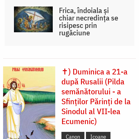
Frica, îndoiala și
chiar necredința se
risipesc prin
rugăciune
✝) Duminica a 21-a
după Rusalii (Pilda
semănătorului - a
Sfinților Părinți de la
Sinodul al VII-lea
Ecumenic)
Canon
Icoane