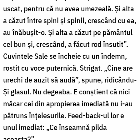
uscat, pentru că nu avea umezeală. Şi alta
a căzut între spini şi spinii, crescând cu ea,
au înăbuşit-o. Şi alta a căzut pe pământul
cel bun şi, crescând, a făcut rod însutit”.
Cuvintele Sale se încheie cu un îndemn,
rostit cu voce puternică. Strigat. „Cine are
urechi de auzit să audă”, spune, ridicându-
Și glasul. Nu degeaba. E conștient că nici
măcar cei din apropierea imediată nu i-au
pătruns înțelesurile. Feed-back-ul lor e
unul imediat: „Ce înseamnă pilda
aceasta?”