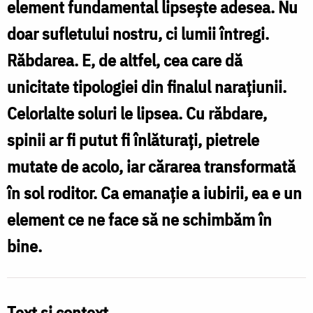
element fundamental lipsește adesea. Nu
8,
doar sufletului nostru, ci lumii întregi.
5-
Răbdarea. E, de altfel, cea care dă
15)
unicitate tipologiei din finalul narațiunii.
/
Celorlalte soluri le lipsea. Cu răbdare,
Foto:
spinii ar fi putut fi înlăturați, pietrele
Bogdan
mutate de acolo, iar cărarea transformată
Zamfirescu
în sol roditor. Ca emanație a iubirii, ea e un
element ce ne face să ne schimbăm în
bine.
Text și context