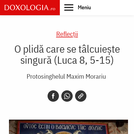
Skip
Meniu
to
main
Main
content
navigation
Reflecții
O plidă care se tâlcuiește
singură (Luca 8, 5-15)
Protosinghelul Maxim Morariu