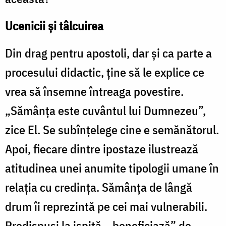
Ucenicii și tâlcuirea
Din drag pentru apostoli, dar și ca parte a
procesului didactic, ține să le explice ce
vrea să însemne întreaga povestire.
„Sămânța este cuvântul lui Dumnezeu”,
zice El. Se subînțelege cine e semănătorul.
Apoi, fiecare dintre ipostaze ilustrează
atitudinea unei anumite tipologii umane în
relația cu credința. Sămânța de lângă
drum îi reprezintă pe cei mai vulnerabili.
Predispuși la ispită, „beneficiază” de