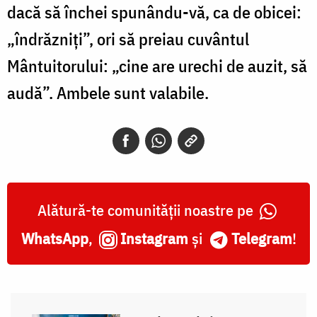
dacă să închei spunându-vă, ca de obicei:
„îndrăzniți”, ori să preiau cuvântul
Mântuitorului: „cine are urechi de auzit, să
audă”. Ambele sunt valabile.
Alătură-te comunității noastre pe
WhatsApp
,
Instagram
și
Telegram
!