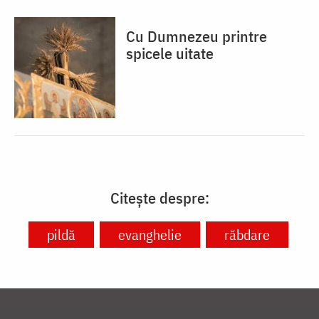
Cu Dumnezeu printre
spicele uitate
Citește despre:
pildă
evanghelie
răbdare