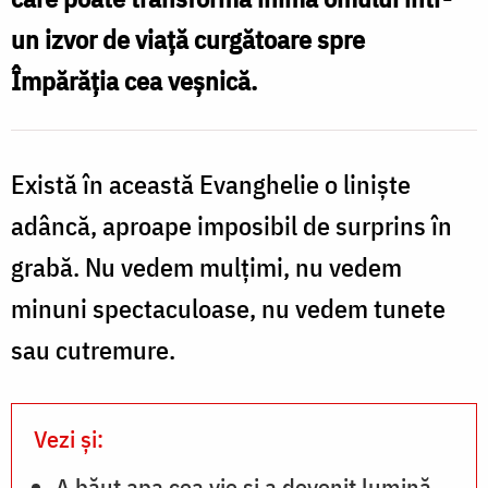
a
un izvor de viață curgătoare spre
harului
Împărăția cea veșnică.
dumnezeiesc
/
Foto:
Există în această Evanghelie o liniște
Oana
adâncă, aproape imposibil de surprins în
Nechifor
grabă. Nu vedem mulțimi, nu vedem
minuni spectaculoase, nu vedem tunete
sau cutremure.
Vezi și:
A băut apa cea vie și a devenit lumină