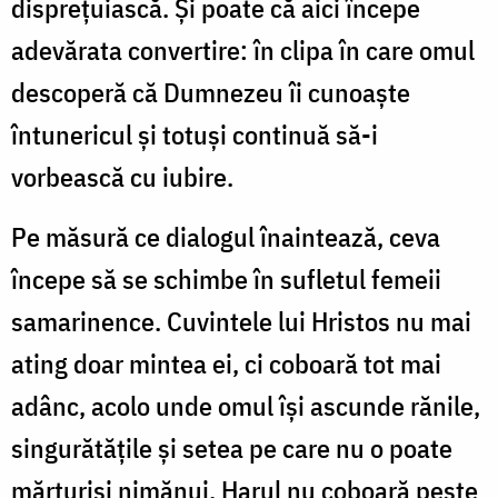
disprețuiască. Și poate că aici începe
adevărata convertire: în clipa în care omul
descoperă că Dumnezeu îi cunoaște
întunericul și totuși continuă să-i
vorbească cu iubire.
Pe măsură ce dialogul înaintează, ceva
începe să se schimbe în sufletul femeii
samarinence. Cuvintele lui Hristos nu mai
ating doar mintea ei, ci coboară tot mai
adânc, acolo unde omul își ascunde rănile,
singurătățile și setea pe care nu o poate
mărturisi nimănui. Harul nu coboară peste