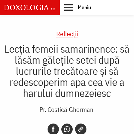
Skip
Meniu
to
main
Main
content
navigation
Reflecții
Lecția femeii samarinence: să
lăsăm gălețile setei după
lucrurile trecătoare și să
redescoperim apa cea vie a
harului dumnezeiesc
Pr. Costică Gherman