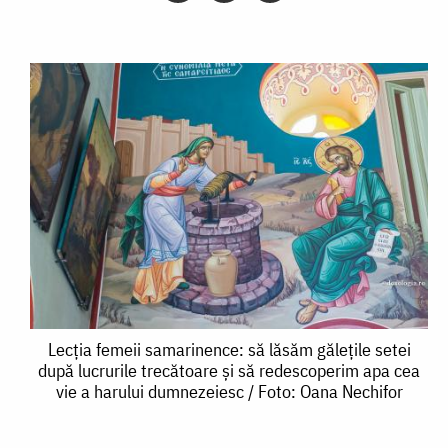
Lecția
Lecția femeii samarinence: să lăsăm gălețile setei
după lucrurile trecătoare și să redescoperim apa cea
femeii
vie a harului dumnezeiesc / Foto: Oana Nechifor
samarinence: