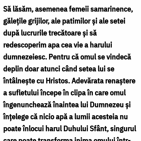
să
Să lăsăm, asemenea femeii samarinence,
lăsăm
gălețile grijilor, ale patimilor și ale setei
gălețile
după lucrurile trecătoare și să
setei
redescoperim apa cea vie a harului
după
dumnezeiesc. Pentru că omul se vindecă
lucrurile
trecătoare
deplin doar atunci când setea lui se
și
întâlnește cu Hristos. Adevărata renaștere
să
a sufletului începe în clipa în care omul
redescoperim
îngenunchează înaintea lui Dumnezeu și
apa
înțelege că nicio apă a lumii acesteia nu
cea
poate înlocui harul Duhului Sfânt, singurul
vie
care poate transforma inima omului într-