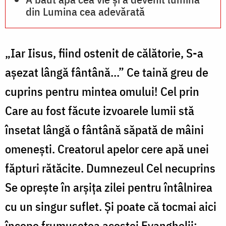
din Lumina cea adevărată
„Iar Iisus, fiind ostenit de călătorie, S-a
așezat lângă fântână…” Ce taină greu de
cuprins pentru mintea omului! Cel prin
Care au fost făcute izvoarele lumii stă
însetat lângă o fântână săpată de mâini
omenești. Creatorul apelor cere apă unei
făpturi rătăcite. Dumnezeul Cel necuprins
Se oprește în arșița zilei pentru întâlnirea
cu un singur suflet. Și poate că tocmai aici
începe frumusețea acestei Evanghelii: