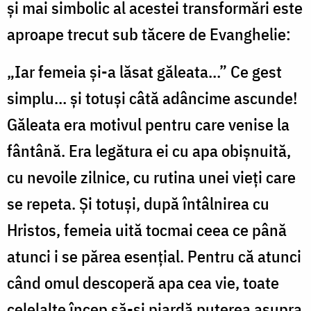
și mai simbolic al acestei transformări este
aproape trecut sub tăcere de Evanghelie:
„Iar femeia și-a lăsat găleata…” Ce gest
simplu… și totuși câtă adâncime ascunde!
Găleata era motivul pentru care venise la
fântână. Era legătura ei cu apa obișnuită,
cu nevoile zilnice, cu rutina unei vieți care
se repeta. Și totuși, după întâlnirea cu
Hristos, femeia uită tocmai ceea ce până
atunci i se părea esențial. Pentru că atunci
când omul descoperă apa cea vie, toate
celelalte încep să-și piardă puterea asupra