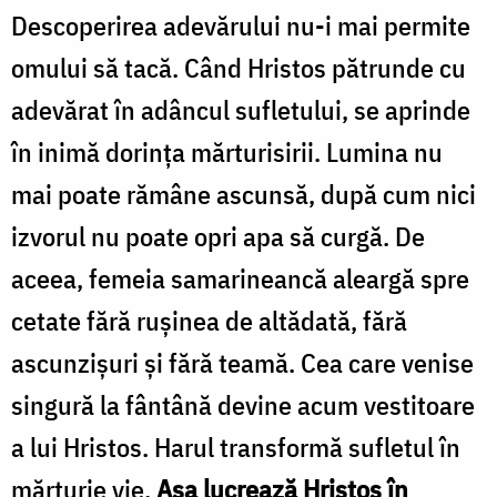
Descoperirea adevărului nu-i mai permite
omului să tacă. Când Hristos pătrunde cu
adevărat în adâncul sufletului, se aprinde
în inimă dorința mărturisirii. Lumina nu
mai poate rămâne ascunsă, după cum nici
izvorul nu poate opri apa să curgă. De
aceea, femeia samarineancă aleargă spre
cetate fără rușinea de altădată, fără
ascunzișuri și fără teamă. Cea care venise
singură la fântână devine acum vestitoare
a lui Hristos. Harul transformă sufletul în
mărturie vie.
Așa lucrează Hristos în