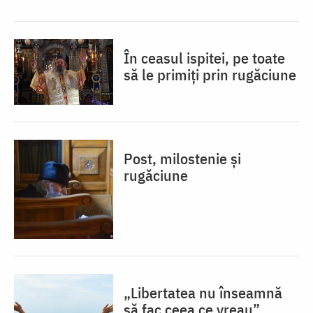
În ceasul ispitei, pe toate
să le primiți prin rugăciune
Post, milostenie și
rugăciune
„Libertatea nu înseamnă
să fac ceea ce vreau”