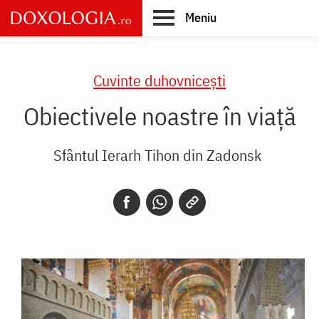
Skip
Meniu
to
main
Main
content
navigation
Cuvinte duhovnicești
Obiectivele noastre în viață
Sfântul Ierarh Tihon din Zadonsk