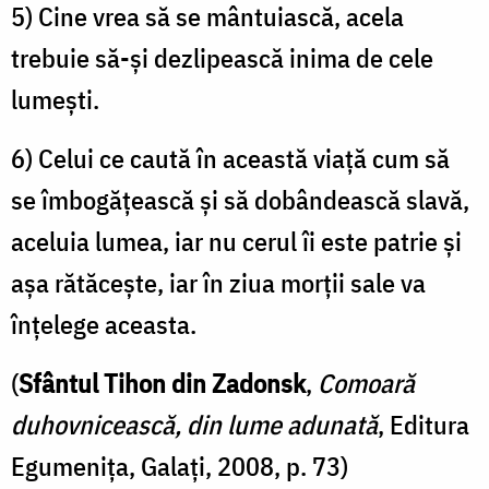
5) Cine vrea să se mântuiască, acela
trebuie să-şi dezlipească inima de cele
lumeşti.
6) Celui ce caută în această viaţă cum să
se îmbogăţească şi să dobândească slavă,
aceluia lumea, iar nu cerul îi este patrie şi
aşa rătăceşte, iar în ziua morţii sale va
înţelege aceasta.
(
Sfântul Tihon din Zadonsk
,
Comoară
duhovnicească, din lume adunată
, Editura
Egumenița, Galați, 2008, p. 73)