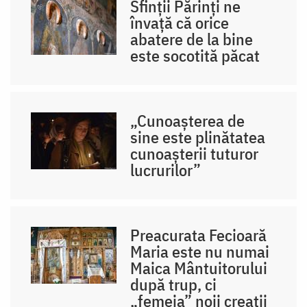
Sfinții Părinți ne
învață că orice
abatere de la bine
este socotită păcat
„Cunoașterea de
sine este plinătatea
cunoașterii tuturor
lucrurilor”
Preacurata Fecioară
Maria este nu numai
Maica Mântuitorului
după trup, ci
„femeia” noii creații