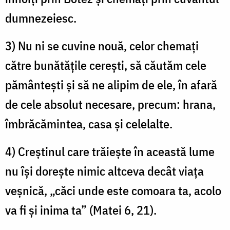
dumnezeiesc.
3) Nu ni se cuvine nouă, celor chemaţi
către bunătăţile cereşti, să căutăm cele
pământeşti şi să ne alipim de ele, în afară
de cele absolut necesare, precum: hrana,
îmbrăcămintea, casa şi celelalte.
4) Creştinul care trăieşte în această lume
nu îşi doreşte nimic altceva decât viaţa
veşnică, „căci unde este comoara ta, acolo
va fi şi inima ta” (Matei 6, 21).