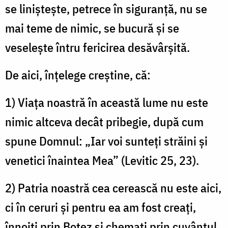
se linişteşte, petrece în siguranţă, nu se
mai teme de nimic, se bucură şi se
veseleşte întru fericirea desăvârşită.
De aici, înţelege creştine, că:
1) Viaţa noastră în această lume nu este
nimic altceva decât pribegie, după cum
spune Domnul: „Iar voi sunteţi străini şi
venetici înaintea Mea” (Levitic 25, 23).
2) Patria noastră cea cerească nu este aici,
ci în ceruri şi pentru ea am fost creaţi,
înnoiţi prin Botez şi chemaţi prin cuvântul