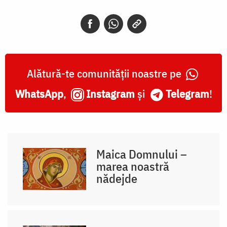
Alătură-te comunității noastre pe
WhatsApp
,
Instagram
și
Telegram
!
Maica Domnului –
marea noastră
nădejde