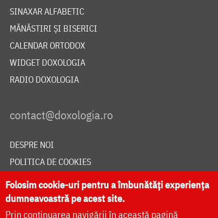
SINAXAR ALFABETIC
MĂNĂSTIRI ȘI BISERICI
CALENDAR ORTODOX
WIDGET DOXOLOGIA
RADIO DOXOLOGIA
DESPRE NOI
POLITICA DE COOKIES
DONEAZĂ ONLINE PENTRU CATEDRALA NAȚIONALĂ
Folosim cookie-uri pentru a îmbunătăți experiența
dumneavoastră pe acest site.
Prin continuarea navigării în această pagină
LIVE