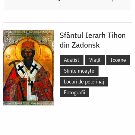
Sfântul Ierarh Tihon
din Zadonsk
Acatist
Viață
Icoane
Sfinte moaște
Locuri de pelerinaj
Fotografii