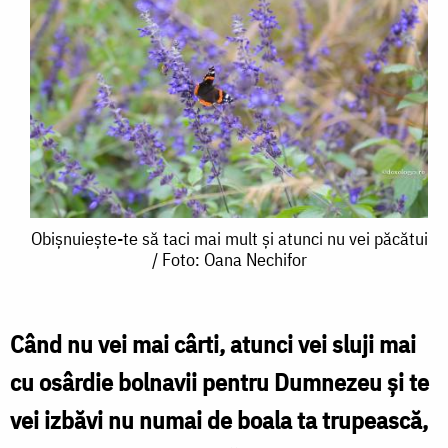
Obișnuiește-
Obișnuiește-te să taci mai mult și atunci nu vei păcătui
/ Foto: Oana Nechifor
te
să
taci
Când nu vei mai cârti, atunci vei sluji mai
mai
cu osârdie bolnavii pentru Dumnezeu și te
mult
vei izbăvi nu numai de boala ta trupească,
și