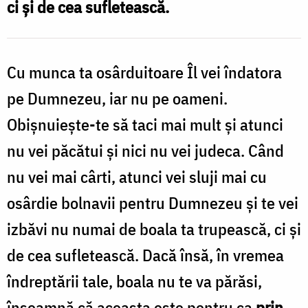
ci și de cea sufletească.
atunci
nu
vei
Cu munca ta osârduitoare Îl vei îndatora
păcătui
pe Dumnezeu, iar nu pe oameni.
/
Obișnuiește-te să taci mai mult și atunci
Foto:
nu vei păcătui și nici nu vei judeca. Când
Oana
nu vei mai cârti, atunci vei sluji mai cu
Nechifor
osârdie bolnavii pentru Dumnezeu și te vei
izbăvi nu numai de boala ta trupească, ci și
de cea sufletească. Dacă însă, în vremea
îndreptării tale, boala nu te va părăsi,
înseamnă că aceasta este pentru ca
prin