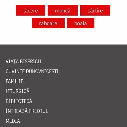
tăcere
muncă
cârtire
răbdare
boală
VIAȚA BISERICII
CUVINTE DUHOVNICEȘTI
FAMILIE
LITURGICĂ
BIBLIOTECĂ
ÎNTREABĂ PREOTUL
MEDIA