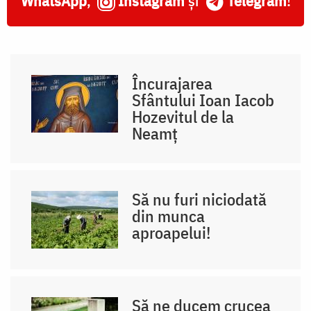
WhatsApp
,
Instagram
și
Telegram
!
Încurajarea
Sfântului Ioan Iacob
Hozevitul de la
Neamț
Să nu furi niciodată
din munca
aproapelui!
Să ne ducem crucea