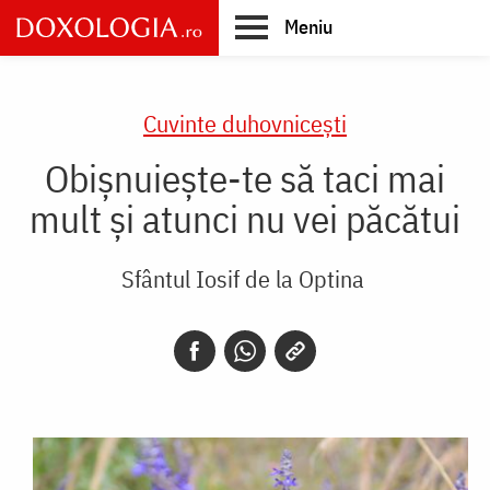
Skip
Meniu
to
main
Main
content
navigation
Cuvinte duhovnicești
Obișnuiește-te să taci mai
mult și atunci nu vei păcătui
Sfântul Iosif de la Optina