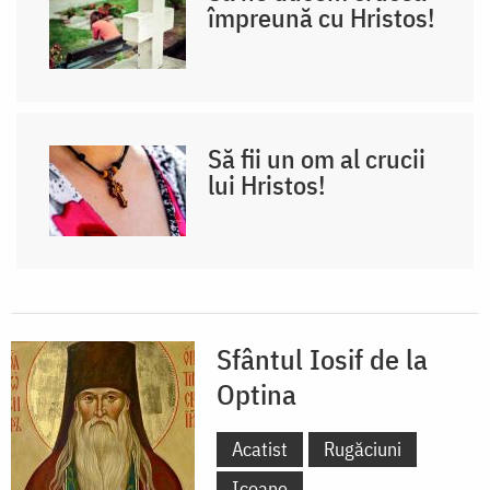
împreună cu Hristos!
Să fii un om al crucii
lui Hristos!
Sfântul Iosif de la
Optina
Acatist
Rugăciuni
Icoane