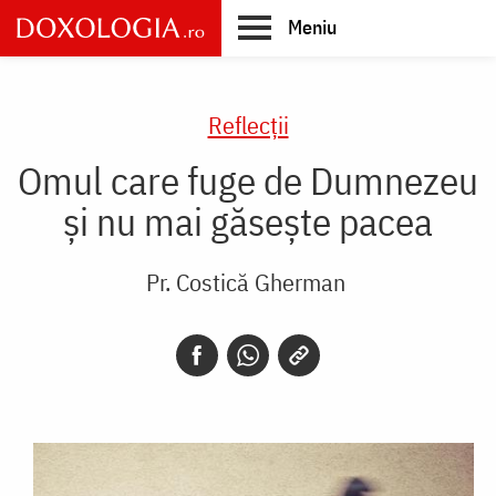
Skip
Meniu
to
main
Main
content
navigation
Reflecții
Omul care fuge de Dumnezeu
și nu mai găsește pacea
Pr. Costică Gherman