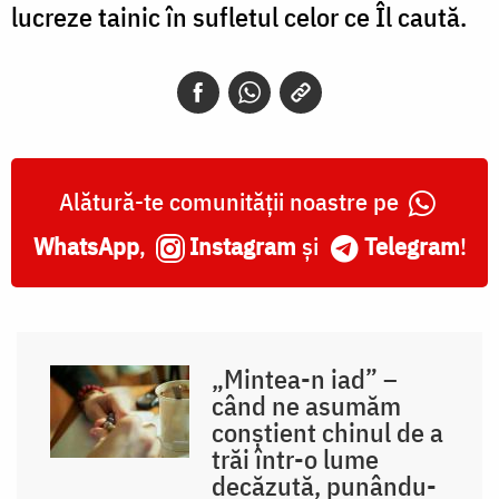
lucreze tainic în sufletul celor ce Îl caută.
Alătură-te comunității noastre pe
WhatsApp
,
Instagram
și
Telegram
!
„Mintea-n iad” –
când ne asumăm
conștient chinul de a
trăi într-o lume
decăzută, punându-