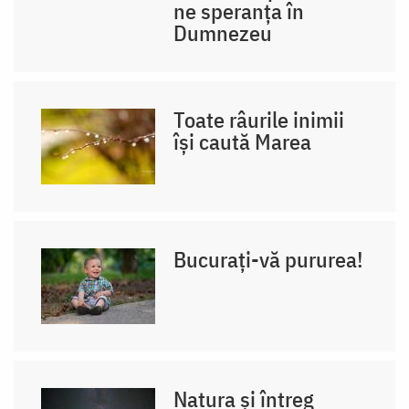
ne speranța în
Dumnezeu
Toate râurile inimii
își caută Marea
Bucurați-vă pururea!
Natura și întreg