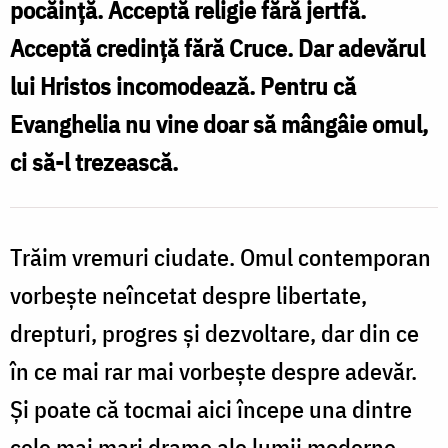
pocăință. Acceptă religie fără jertfă.
mai
Acceptă credință fără Cruce. Dar adevărul
găsește
lui Hristos incomodează. Pentru că
pacea
Evanghelia nu vine doar să mângâie omul,
/
ci să-l trezească.
Foto:
Oana
Nechifor
Trăim vremuri ciudate. Omul contemporan
vorbește neîncetat despre libertate,
drepturi, progres și dezvoltare, dar din ce
în ce mai rar mai vorbește despre adevăr.
Și poate că tocmai aici începe una dintre
cele mai mari drame ale lumii moderne.