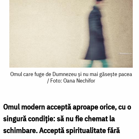
Omul
Omul care fuge de Dumnezeu și nu mai găsește pacea
/ Foto: Oana Nechifor
care
fuge
de
Omul modern acceptă aproape orice, cu o
Dumnezeu
singură condiție: să nu fie chemat la
și
schimbare. Acceptă spiritualitate fără
nu