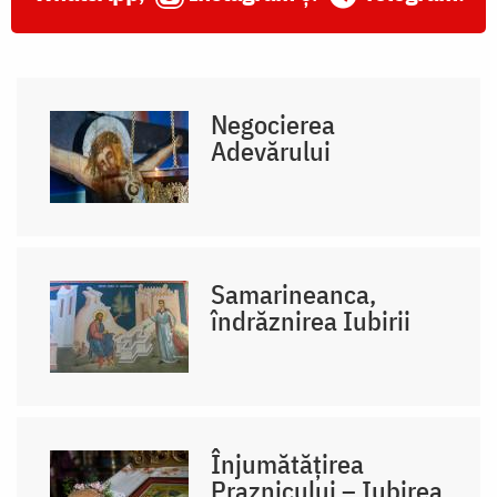
Negocierea
Adevărului
Samarineanca,
îndrăznirea Iubirii
Înjumătățirea
Praznicului – Iubirea