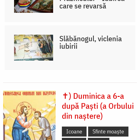
care se revarsă
Slăbănogul, viclenia
iubirii
✝) Duminica a 6-a
după Paști (a Orbului
din naștere)
Icoane
Sfinte moaște