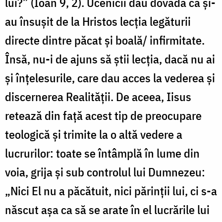
lui?” (Ioan 9, 2). Ucenicii dau dovadă că și-
au însușit de la Hristos lecția legăturii
directe dintre păcat și boală/ infirmitate.
Însă, nu-i de ajuns să știi lecția, dacă nu ai
și înțelesurile, care dau acces la vederea și
discernerea Realității. De aceea, Iisus
retează din față acest tip de preocupare
teologică și trimite la o altă vedere a
lucrurilor: toate se întâmplă în lume din
voia, grija și sub controlul lui Dumnezeu:
„Nici El nu a păcătuit, nici părinții lui, ci s-a
născut așa ca să se arate în el lucrările lui