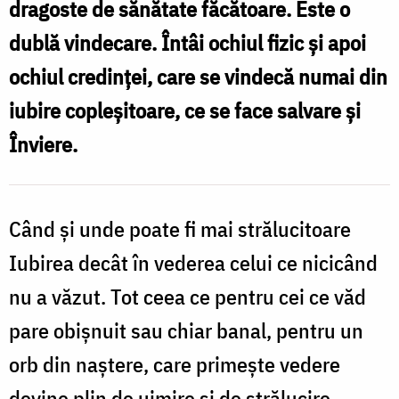
dragoste de sănătate făcătoare. Este o
Pr.
dublă vindecare. Întâi ochiul fizic și apoi
Silviu
ochiul credinței, care se vindecă numai din
Cluci
iubire copleșitoare, ce se face salvare și
Înviere.
Când și unde poate fi mai strălucitoare
Iubirea decât în vederea celui ce nicicând
nu a văzut. Tot ceea ce pentru cei ce văd
pare obișnuit sau chiar banal, pentru un
orb din naștere, care primește vedere
devine plin de uimire și de strălucire