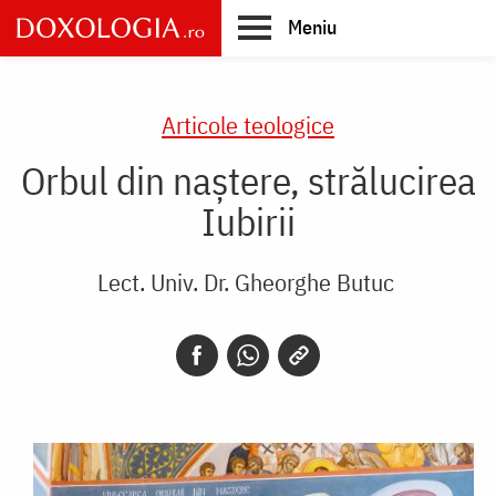
Skip
Meniu
to
main
Main
content
navigation
Articole teologice
Orbul din naștere, strălucirea
Iubirii
Lect. Univ. Dr. Gheorghe Butuc