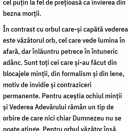
cel puțin la fel de prețioasă ca învierea din
bezna morții.
În contrast cu orbul care-și capătă vederea
este văzătorul orb, cel care vede lumina în
afară, dar înlăuntru petrece în întuneric
adânc. Sunt toți cei care și-au făcut din
blocajele minții, din formalism și din lene,
motiv de invidie și contraziceri
permanente. Pentru aceștia ochiul minții
și Vederea Adevărului rămân un tip de
orbire de care nici chiar Dumnezeu nu se
poate atinge. Pentru orbul văzător însă,