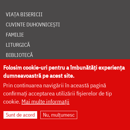
VIAȚA BISERICII
CUVINTE DUHOVNICEȘTI
FAMILIE
LITURGICĂ
BIBLIOTECĂ
ÎNTREABĂ PREOTUL
Folosim cookie-uri pentru a îmbunătăți experiența
dumneavoastră pe acest site.
MEDIA
Prin continuarea navigării în această pagină
ȘTIRI
confirmați acceptarea utilizării fișierelor de tip
HRAMUL SFINTEI CUVIOASE PARASCHEVA
cookie.
Mai multe informații
Sunt de acord
Nu, mulțumesc
AUTORI
PĂRINȚI DUHOVNICEȘTI