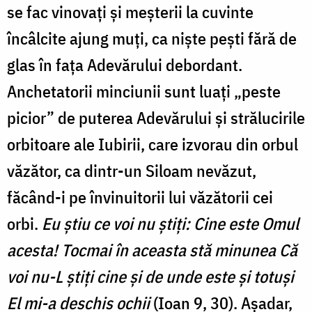
se fac vinovați și meșterii la cuvinte
încâlcite ajung muți, ca niște pești fără de
glas în fața Adevărului debordant.
Anchetatorii minciunii sunt luați „peste
picior” de puterea Adevărului și strălucirile
orbitoare ale Iubirii, care izvorau din orbul
văzător, ca dintr-un Siloam nevăzut,
făcând-i pe învinuitorii lui văzătorii cei
orbi.
Eu știu ce voi nu știți: Cine este Omul
acesta! Tocmai în aceasta stă minunea Că
voi nu-L știți cine și de unde este și totuși
El mi-a deschis ochii
(Ioan 9, 30). Așadar,