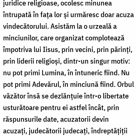
juridice religioase, ocolesc minunea
întrupată în fața lor și urmăresc doar acuza
vindecătorului. Asistăm la o urzeală a
minciunilor, care organizat complotează
împotriva lui Iisus, prin vecini, prin părinți,
prin liderii religioși, dintr-un singur motiv:
nu pot primi Lumina, în întuneric fiind. Nu
pot primi Adevărul, în minciună fiind. Orbul
văzător însă se dezlănțuie într-o libertate
usturătoare pentru ei astfel încât, prin
răspunsurile date, acuzatorii devin
acuzați, judecătorii judecați, îndreptățiții