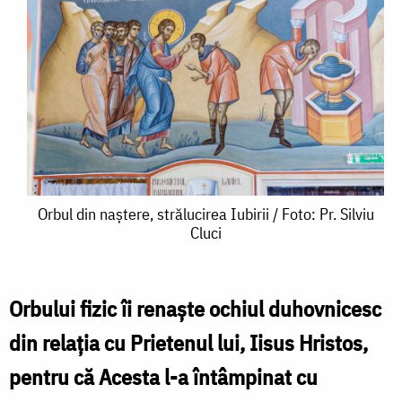
Orbul
Orbul din naștere, strălucirea Iubirii / Foto: Pr. Silviu
Cluci
din
naștere,
strălucirea
Orbului fizic îi renaște ochiul duhovnicesc
Iubirii
din relația cu Prietenul lui, Iisus Hristos,
/
pentru că Acesta l-a întâmpinat cu
Foto: