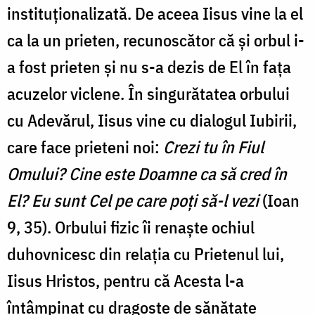
instituționalizată. De aceea Iisus vine la el
ca la un prieten, recunoscător că și orbul i-
a fost prieten și nu s-a dezis de El în fața
acuzelor viclene. În singurătatea orbului
cu Adevărul, Iisus vine cu dialogul Iubirii,
care face prieteni noi:
Crezi tu în Fiul
Omului? Cine este Doamne ca să cred în
El? Eu sunt Cel pe care poți să-l vezi
(Ioan
9, 35). Orbului fizic îi renaște ochiul
duhovnicesc din relația cu Prietenul lui,
Iisus Hristos, pentru că Acesta l-a
întâmpinat cu dragoste de sănătate