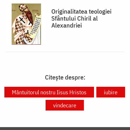
Originalitatea teologiei
Sfântului Chiril al
Alexandriei
Citește despre:
Mântuitorul nostru Iisus Hristos
iubire
vindecare