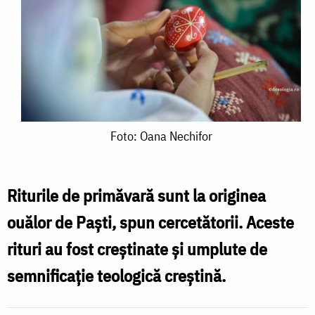
Foto:
Foto: Oana Nechifor
Oana
Nechifor
Riturile de primăvară sunt la originea
ouălor de Paşti, spun cercetătorii. Aceste
rituri au fost creştinate şi umplute de
semnificaţie teologică creştină.