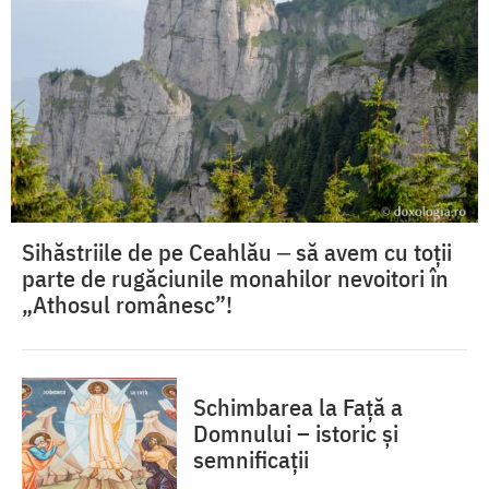
Sihăstriile de pe Ceahlău ‒ să avem cu toții
parte de rugăciunile monahilor nevoitori în
„Athosul românesc”!
Schimbarea la Față a
Domnului – istoric și
semnificații