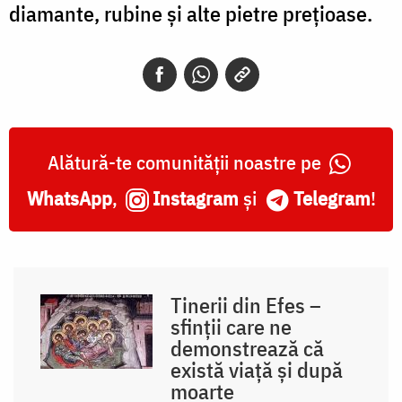
diamante, rubine şi alte pietre preţioase.
Alătură-te comunității noastre pe
WhatsApp
,
Instagram
și
Telegram
!
Tinerii din Efes –
sfinții care ne
demonstrează că
există viață și după
moarte