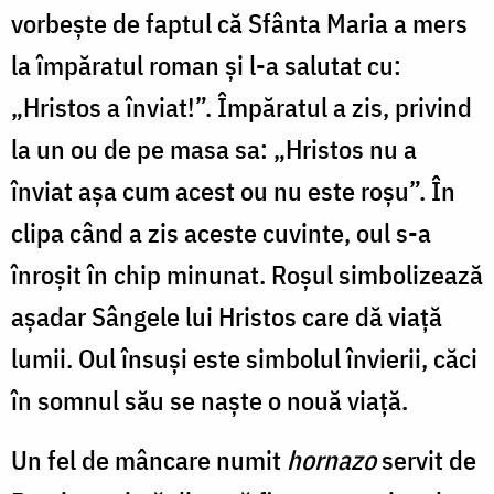
vorbeşte de faptul că Sfânta Maria a mers
la împăratul roman şi l-a salutat cu:
„Hristos a înviat!”. Împăratul a zis, privind
la un ou de pe masa sa: „Hristos nu a
înviat aşa cum acest ou nu este roşu”. În
clipa când a zis aceste cuvinte, oul s-a
înroşit în chip minunat. Roşul simbolizează
aşadar Sângele lui Hristos care dă viaţă
lumii. Oul însuşi este simbolul învierii, căci
în somnul său se naşte o nouă viaţă.
Un fel de mâncare numit
hornazo
servit de