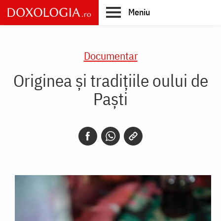
Skip
Meniu
to
main
Main
content
navigation
Documentar
Originea şi tradiţiile oului de
Paşti