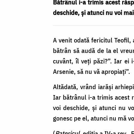
că
Bătrânul i-a trimis acest răspu
este
deschide, și atunci nu voi mai
Arsenie,
să
A venit odată fericitul Teofil
nu
bătrân să audă de la el vreun
vă
cuvânt, îl veți păzi?”. Iar ei
apropiați”
Arsenie, să nu vă apropiați”.
/
Foto:
Altădată, vrând iarăși arhiep
Pr.
Iar bătrânul i-a trimis acest r
Silviu
voi deschide, și atunci nu v
Cluci
gonesc pe el, atunci nu mă vo
(
Patericul
, ediția a IV-a rev.,