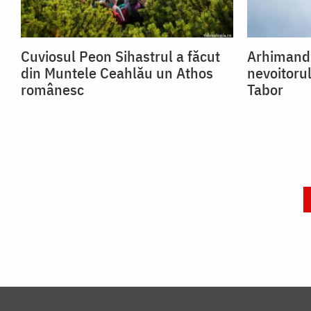
Cuviosul Peon Sihastrul a făcut
Arhimandr
din Muntele Ceahlău un Athos
nevoitoru
românesc
Tabor