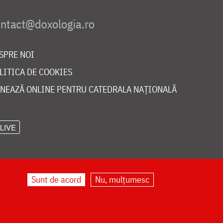
SPRE NOI
LITICA DE COOKIES
NEAZĂ ONLINE PENTRU CATEDRALA NAȚIONALĂ
LIVE
Sunt de acord
Nu, mulțumesc
©
doxologia.ro