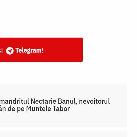
și
Telegram
!
mandritul Nectarie Banul, nevoitorul
n de pe Muntele Tabor