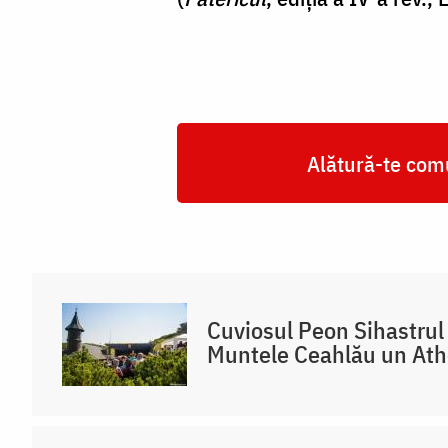
Alătură-te comu
Cuviosul Peon Sihastrul 
Muntele Ceahlău un At