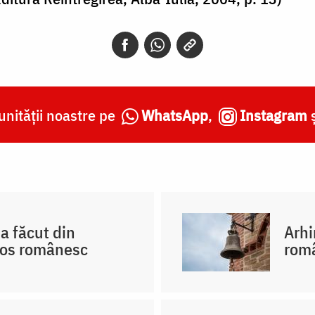
nității noastre pe
WhatsApp
,
Instagram
a făcut din
Arhi
hos românesc
româ