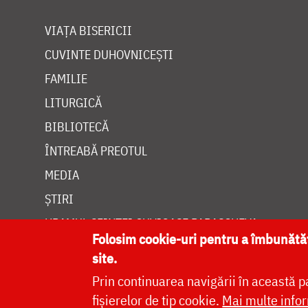
VIAȚA BISERICII
CUVINTE DUHOVNICEȘTI
FAMILIE
LITURGICĂ
BIBLIOTECĂ
ÎNTREABĂ PREOTUL
MEDIA
ȘTIRI
HRAMUL SFINTEI CUVIOASE PARASCHEVA
Folosim cookie-uri pentru a îmbunăt
site.
Prin continuarea navigării în această p
fișierelor de tip cookie.
Mai multe infor
Site dezvolt