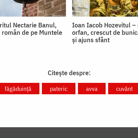
itul Nectarie Banul,
Ioan Iacob Hozevitul –
l român de pe Muntele
orfan, crescut de buni
și ajuns sfânt
Citește despre:
făgăduință
pateric
avva
cuvânt