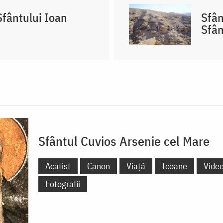
Sfântului Ioan
Sfân
Sfân
Sfântul Cuvios Arsenie cel Mare
Acatist
Canon
Viață
Icoane
Vide
Fotografii