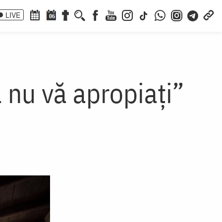
LIVE
06
ă nu vă apropiați”