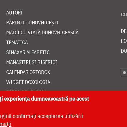
AUTORI
PĂRINȚI DUHOVNICEȘTI
DE
MAICI CU VIAȚĂ DUHOVNICEASCĂ
PO
TEMATICĂ
DO
SINAXAR ALFABETIC
MĂNĂSTIRI ȘI BISERICI
CALENDAR ORTODOX
WIDGET DOXOLOGIA
RADIO DOXOLOGIA
ăți experiența dumneavoastră pe acest
agină confirmați acceptarea utilizării
mații
at de
DOXOLOGIA MEDIA
, Arhiepiscopia Iașilor | 