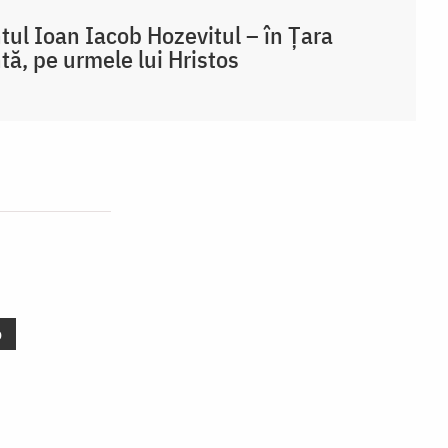
tul Ioan Iacob Hozevitul – în Țara
tă, pe urmele lui Hristos
o