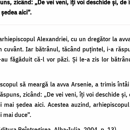
ns, zicând: „De vei veni, îți voi deschide și, de î
 ședea aici”.
, arhiepiscopul Alexandriei, cu un dregător la avv
 cuvânt. Iar bătrânul, tăcând puțintel, i-a răs
 i-au făgăduit că-l vor păzi. Și le-a zis lor bătrâ
iscopul să meargă la avva Arsenie, a trimis întâi
ăspuns, zicând: „De vei veni, îți voi deschide și, 
oi mai ședea aici. Acestea auzind, arhiepiscopu
i mai duce”.
 Editura Reîntregirea, Alba-Iulia, 2004, p. 13)