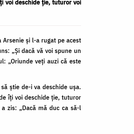
ți voi deschide ție, tuturor voi
a Arsenie și l-a rugat pe acest
puns: „Și dacă vă voi spune un
nul: „Oriunde veți auzi că este
 să știe de-i va deschide ușa.
de îți voi deschide ție, tuturor
l a zis: „Dacă mă duc ca să-l