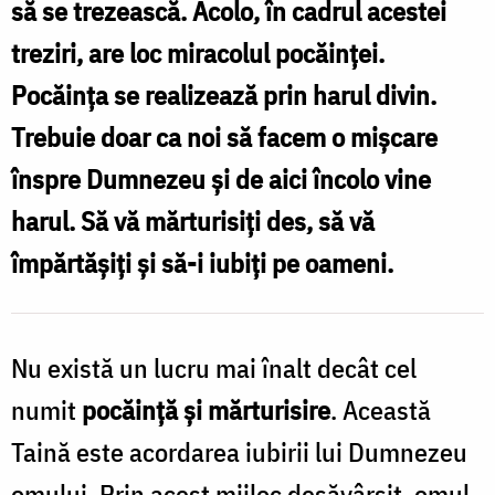
să se trezească. Acolo, în cadrul acestei
e
Foto:
treziri, are loc miracolul pocăinței.
Oana
Pocăința se realizează prin harul divin.
î
Nechifor
Trebuie doar ca noi să facem o mișcare
/
înspre Dumnezeu și de aici încolo vine
F
harul. Să vă mărturisiți des, să vă
N
împărtășiți și să-i iubiți pe oameni.
Nu există un lucru mai înalt decât cel
numit
pocăință și mărturisire
. Această
Taină este acordarea iubirii lui Dumnezeu
omului. Prin acest mijloc desăvârșit, omul