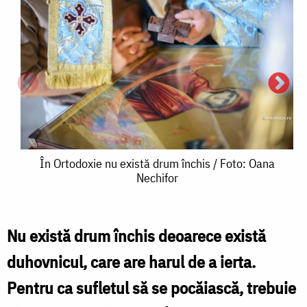
În
În Ortodoxie nu există drum închis / Foto: Oana
Nechifor
Ortodoxie
nu
există
Nu există drum închis deoarece există
Î
drum
duhovnicul, care are harul de a ierta.
O
închis
Pentru ca sufletul să se pocăiască, trebuie
/