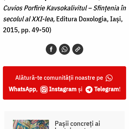
Cuvios Porfirie Kavsokalivitul – Sfințenia în
secolul al XXI-lea,
Editura Doxologia, Iași,
2015, pp. 49-50)
Alătură-te comunității noastre pe
WhatsApp
,
Instagram
și
Telegram
!
Pașii concreți ai