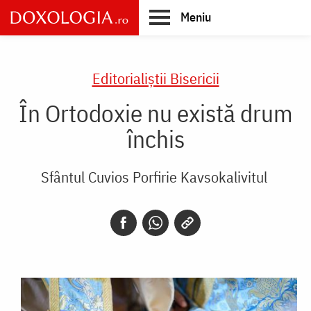
Skip
Meniu
to
main
Main
content
navigation
Editorialiștii Bisericii
În Ortodoxie nu există drum
închis
Sfântul Cuvios Porfirie Kavsokalivitul