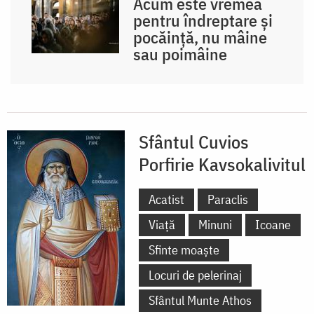
Acum este vremea
pentru îndreptare și
pocăință, nu mâine
sau poimâine
Sfântul Cuvios
Porfirie Kavsokalivitul
Acatist
Paraclis
Viață
Minuni
Icoane
Sfinte moaște
Locuri de pelerinaj
Sfântul Munte Athos