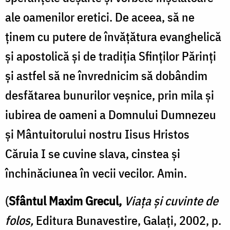
ale oamenilor eretici. De aceea, să ne
ţinem cu putere de învăţătura evanghelică
şi apostolică şi de tradiţia Sfinţilor Părinţi
şi astfel să ne învrednicim să dobândim
desfătarea bunurilor veşnice, prin mila şi
iubirea de oameni a Domnului Dumnezeu
şi Mântuitorului nostru Iisus Hristos
Căruia I se cuvine slava, cinstea şi
închinăciunea în vecii vecilor. Amin.
(
Sfântul Maxim Grecul,
Viaţa şi cuvinte de
folos,
Editura Bunavestire, Galaţi, 2002, p.