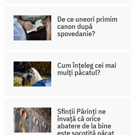
De ce uneori primim
canon după
spovedanie?
Cum înțeleg cei mai
mulți păcatul?
Sfinții Părinți ne
învață că orice
abatere de la bine
este socotită păcat