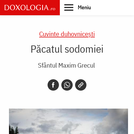
Skip
Meniu
to
main
Main
content
navigation
Cuvinte duhovnicești
Păcatul sodomiei
Sfântul Maxim Grecul