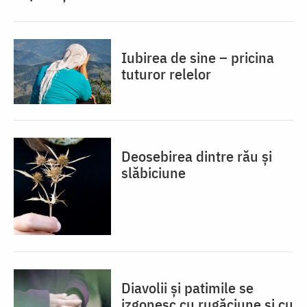
Iubirea de sine – pricina
tuturor relelor
Deosebirea dintre rău și
slăbiciune
Diavolii și patimile se
izgonesc cu rugăciune și cu