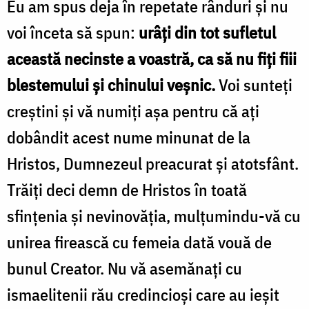
Eu am spus deja în repetate rânduri şi nu
voi înceta să spun:
urâţi din tot sufletul
această necinste a voastră, ca să nu fiţi fiii
blestemului şi chinului veşnic.
Voi sunteţi
creştini şi vă numiţi aşa pentru că aţi
dobândit acest nume minunat de la
Hristos, Dumnezeul preacurat şi atotsfânt.
Trăiţi deci demn de Hristos în toată
sfinţenia şi nevinovăţia, mulțumindu-vă cu
unirea firească cu femeia dată vouă de
bunul Creator. Nu vă asemănaţi cu
ismaelitenii rău credincioşi care au ieşit