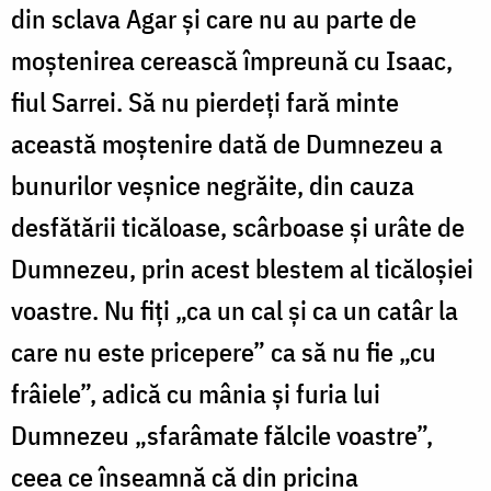
din sclava Agar şi care nu au parte de
moştenirea cerească împreună cu Isaac,
fiul Sarrei. Să nu pierdeţi fară minte
această moştenire dată de Dumnezeu a
bunurilor veşnice negrăite, din cauza
desfătării ticăloase, scârboase şi urâte de
Dumnezeu, prin acest blestem al ticăloşiei
voastre. Nu fiţi „ca un cal şi ca un catâr la
care nu este pricepere” ca să nu fie „cu
frâiele”, adică cu mânia şi furia lui
Dumnezeu „sfarâmate fălcile voastre”,
ceea ce înseamnă că din pricina