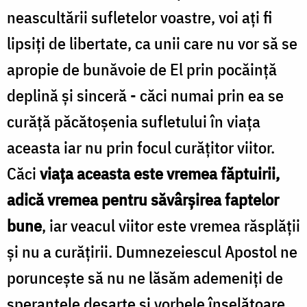
neascultării sufletelor voastre, voi aţi fi
lipsiţi de libertate, ca unii care nu vor să se
apropie de bunăvoie de El prin pocăinţă
deplină şi sinceră - căci numai prin ea se
curăţă păcătoşenia sufletului în viaţa
aceasta iar nu prin focul curăţitor viitor.
Căci
viaţa aceasta este vremea făptuirii,
adică vremea pentru săvârşirea faptelor
bune
, iar veacul viitor este vremea răsplăţii
şi nu a curăţirii. Dumnezeiescul Apostol ne
porunceşte să nu ne lăsăm ademeniţi de
speranţele deşarte şi vorbele înşelătoare