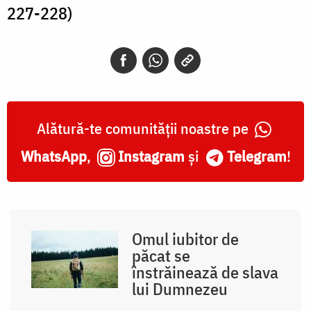
227-228)
Alătură-te comunității noastre pe
WhatsApp
,
Instagram
și
Telegram
!
Omul iubitor de
păcat se
înstrăinează de slava
lui Dumnezeu