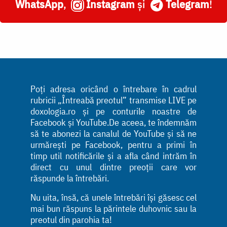
WhatsApp
,
Instagram
și
Telegram
!
Poți adresa oricând o întrebare în cadrul
rubricii „Întreabă preotul” transmise LIVE pe
doxologia.ro și pe conturile noastre de
Facebook și YouTube.De aceea, te îndemnăm
să te abonezi la canalul de YouTube și să ne
urmărești pe Facebook, pentru a primi în
timp util notificările și a afla când intrăm în
direct cu unul dintre preoții care vor
răspunde la întrebări.
Nu uita, însă, că unele întrebări își găsesc cel
mai bun răspuns la părintele duhovnic sau la
preotul din parohia ta!