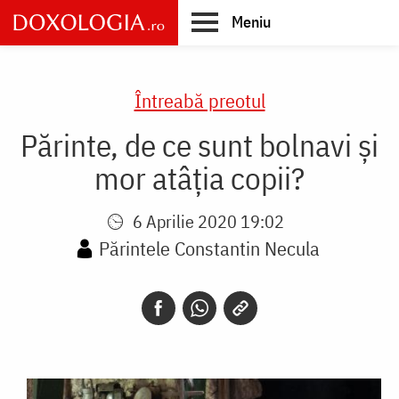
Skip
Meniu
to
main
Main
content
navigation
Întreabă preotul
Părinte, de ce sunt bolnavi și
mor atâția copii?
6 Aprilie 2020 19:02
Părintele Constantin Necula