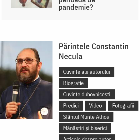
pandemie?
Părintele Constantin
Necula
Cuvinte ale autorului
Biografie
Cuvinte duhovnicești
Predici
Video
Fotografii
Sfântul Munte Athos
Mănăstiri și biserici
Articole despre autor