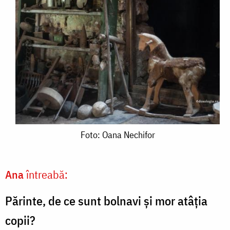
Foto:
Foto: Oana Nechifor
Oana
Nechifor
Ana
întreabă:
Părinte, de ce sunt bolnavi și mor atâția
copii?